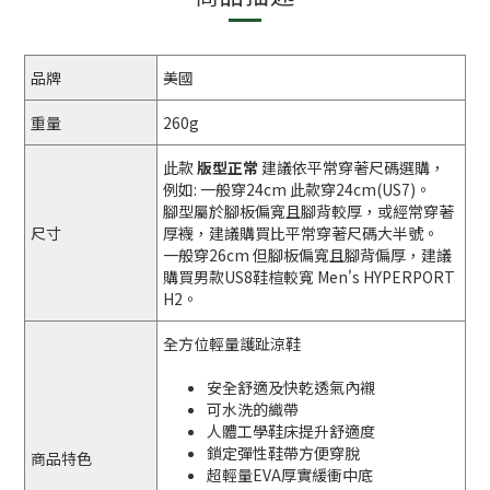
品牌
美國
重量
260g
此款
版型正常
建議依平常穿著尺碼選購，
例如: 一般穿24cm 此款穿24cm(US7)。
腳型屬於腳板偏寬且腳背較厚，或經常穿著
尺寸
厚襪，建議購買比平常穿著尺碼大半號。
一般穿26cm 但腳板偏寬且腳背偏厚，建議
購買男款US8鞋楦較寬 Men's HYPERPORT
H2。
全方位輕量護趾涼鞋
安全舒適及快乾透氣內襯
可水洗的織帶
人體工學鞋床提升舒適度
鎖定彈性鞋帶方便穿脫
商品特色
超輕量EVA厚實緩衝中底