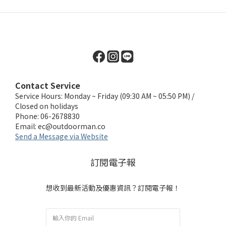
Contact Service
Service Hours: Monday ~ Friday (09:30 AM ~ 05:50 PM) /
Closed on holidays
Phone: 06-2678830
Email:
ec@outdoorman.co
Send a Message via Website
訂閱電子報
想收到最新活動及優惠資訊？訂閱電子報！