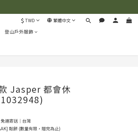
$
TWD
繁體中文
登山戶外服飾
立即購買
女款 Jasper 都會休
1032948)
0 免運寄送｜台灣
AK] 鬆餅 (數量有限，贈完為止)