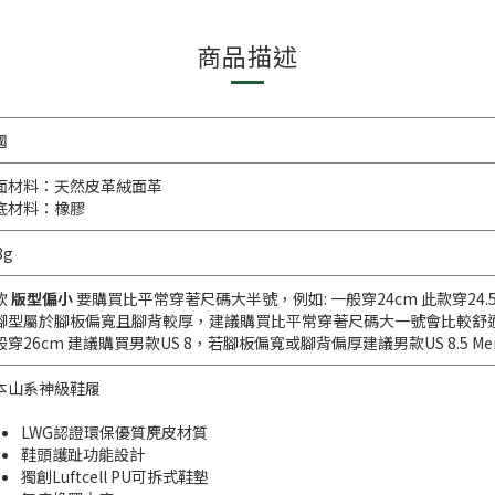
商品描述
國
面材料：天然皮革絨面革
底材料：橡膠
8g
款
版型偏小
要購買比平常穿著尺碼大半號，例如: 一般穿24cm 此款穿24.5cm
腳型屬於腳板偏寬且腳背較厚，建議購買比平常穿著尺碼大一號會比較舒
穿26cm 建議購買男款US 8，若腳板偏寬或腳背偏厚建議男款US 8.5 Men'
本山系神級鞋履
LWG認證環保優質麂皮材質
鞋頭護趾功能設計
獨創Luftcell PU可拆式鞋墊