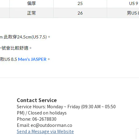
Contact Service
Service Hours: Monday ~ Friday (09:30 AM ~ 05:50
PM) / Closed on holidays
Phone: 06-2678830
Email:
ec@outdoorman.co
Send a Message via Website