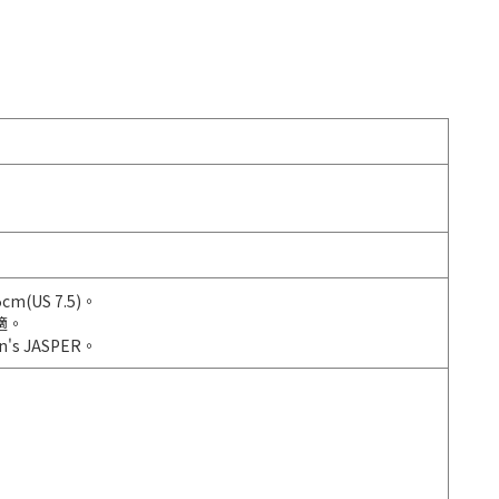
(US 7.5)。
適。
s JASPER。