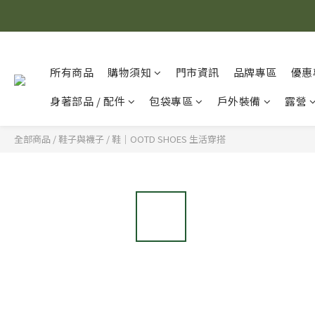
所有商品
購物須知
門市資訊
品牌專區
優惠
身著部品 / 配件
包袋專區
戶外裝備
露營
全部商品
/
鞋子與襪子
/
鞋｜OOTD SHOES 生活穿搭