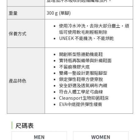
並增加汗水吸收的超細纖維頂片。
重量
300 g (單腳)
使用冷水沖洗，去除大部分塵土，頑
垢可使用軟毛刷輕輕刷除
保養方式
UNEEK 不能機洗、不能烘乾
開創新型態運動機能鞋
寶特瓶再製織帶與針織鞋面
不留痕橡膠大底
雙繩一墊設計更服貼腳型
鎖定彈性鞋帶方便穿脫
產品特色
安全舒適及透氣網布內襯
符合人體工學足弓曲線
Cleansport生物抑菌鞋床
EVA中底提供彈性緩衝