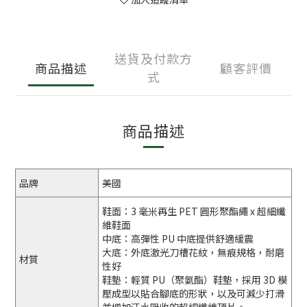
送貨及付款方
商品描述
顧客評價
式
商品描述
品牌
美國
鞋面：3 毫米再生 PET 圓形聚酯繩 x 超細纖
維鞋面
中底：高彈性 PU 中底提供舒適緩震
大底：外底激光刀槽花紋，無痕規格，耐磨
材質
性好
鞋墊：輕質 PU（聚氨酯）鞋墊，採用 3D 模
壓成型以貼合腳底的形狀，以及可減少打滑