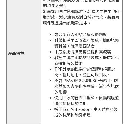
的絕佳之選！
鞋面採用再生的微纖維，鞋繩均由再生 PET
瓶製成，減少浪費及對自然界污染，將品牌
環保理念揉合於鞋款之中。
適合所有人的貼合度和舒適度
鞋帶扣採用回收塑料製成，簡便地繫
緊鞋帶，確保穩固貼合
中底緩衝提供支撐並提供高減震
產品特色
鞋墊由彈性泡棉材料製成，提供足弓
支撐和持久緩衝
TPR外底的性能介於塑膠和橡膠之
間，輕巧耐用，並且可以回收。
不含 PFAS 的防水劑使鞋子耐用、防
水並永久去除化學物質，減少對地球
的影響
使用回收的含PET塑料，保護環境並
減少新材料的使用
採用Eco Anti-odor，由天然原料製
成的抗菌和除臭處理