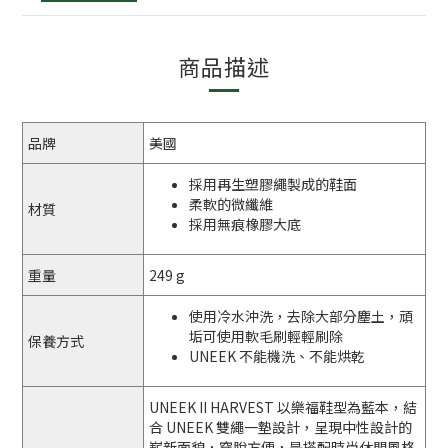
商品描述
品牌
美國
採用再生塑膠繩製成的鞋面
柔軟的微纖維
材質
採用無痕橡膠大底
重量
249 g
使用冷水沖洗，去除大部分塵土，頑
垢可使用軟毛刷輕輕刷除
保養方式
UNEEK 不能機洗、不能烘乾
UNEEK II HARVEST 以樂福鞋型為藍本，結
合 UNEEK 雙繩一墊設計，呈現中性設計的
嶄新面貌，穿脫方便，是搭配時尚休閒風格