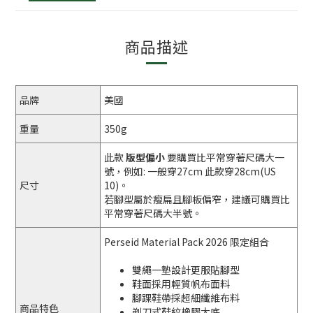
商品描述
品牌
美國
重量
350g
此款
版型偏小
要購買比平常穿著尺碼大一
號，例如: 一般穿27cm 此款穿28cm(US
尺寸
10)。
若腳型屬於瘦扁且腳板偏窄，建議可購買比
平常穿著尺碼大半號。
Perseid Material Pack 2026 限定組合
雙繩一墊設計更服貼腳型
鞋面採用輕質帆布面料
腳踝鞋帶採超細纖維布料
商品特色
剃刀式鞋紋橡膠大底