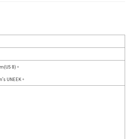
US 8)。
s UNEEK。