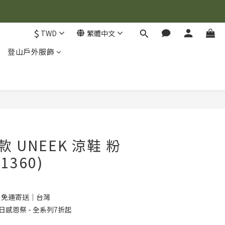
$
TWD
繁體中文
登山戶外服飾
立即購買
女款 UNEEK 涼鞋 粉
1360)
0 免運寄送｜台灣
日感恩祭 - 全系列7折起