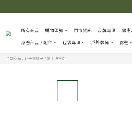
所有商品
購物須知
門市資訊
品牌專區
優惠
身著部品 / 配件
包袋專區
戶外裝備
露營
全部商品
/
鞋子與襪子
/
鞋｜涼拖鞋