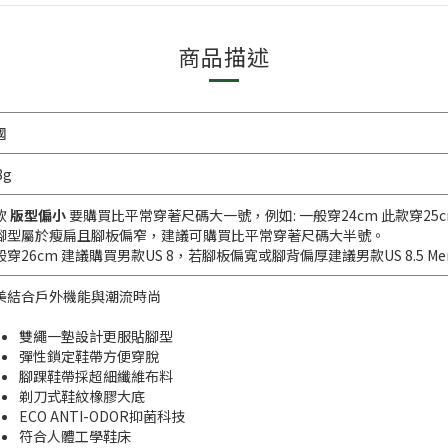
商品描述
國
8g
款
版型偏小
要購買比平常穿著尺碼大一號，例如: 一般穿24cm 此款穿25cm(
腳型屬於瘦扁且腳板偏窄，建議可購買比平常穿著尺碼大半號。
般穿26cm 建議購買男款US 8，若腳板偏寬或腳背偏厚建議男款US 8.5 Men'
美結合戶外機能與潮流時尚
雙繩一墊設計更服貼腳型
彈性鎖定鞋帶方便穿脫
腳踝鞋帶採超細纖維布料
剃刀式鞋紋橡膠大底
ECO ANTI-ODOR抑菌科技
符合人體工學鞋床