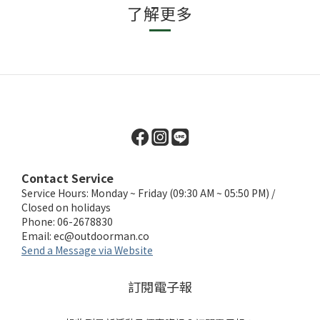
了解更多
Contact Service
Service Hours: Monday ~ Friday (09:30 AM ~ 05:50 PM) /
Closed on holidays
Phone: 06-2678830
Email:
ec@outdoorman.co
Send a Message via Website
訂閱電子報