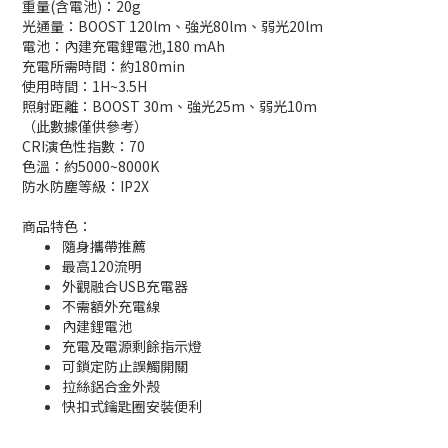
重量(含電池)：20g
光通量：BOOST 120lm、強光80lm、弱光20lm
電池：內建充電鋰電池,180 mAh
充電所需時間：約180min
使用時間：1H~3.5H
照射距離：BOOST 30m、強光25m、弱光10m
（此數據僅供參考）
CRI演色性指數：70
色溫：約5000~8000K
防水防塵等級：IP2X
商品特色：
隨身攜帶推薦
最高120流明
外觀融合USB充電器
不需額外充電線
內建鋰電池
充電及電源剩餘指示燈
可鎖定防止誤觸開關
拉絲鋁合金外殼
快扣式鑰匙圈安裝便利