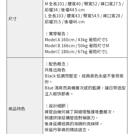
M 全長101 / 腰寬40 / 臀寬52 / 褲口寬27.5 /
前襠34 / 後襠44.5 cm
L 全長103 / 腰寬43 / 臀寬54.5 / 褲口寬28 /
尺寸
前襠35.5 / 後襠46 cm
｜實穿報告｜
Model A 160cm / 43kg 著用尺寸S
Model B 166cm / 50kg 著用尺寸M
Model C 180cm / 67kg 著用尺寸L
｜配色概念｜
共推出兩色
Black 低調而堅定，經典黑色永遠不會背叛
你。
Blue 清爽而具備層次感的藍調，讓日常造型
注入輕快節奏。
｜設計細節｜
商品特色
褲管由幾何補丁與破壞鬚邊堆疊層次，
側邊拼接結構營造對稱張力，
後身延續經典的海鷗約克線條，
保留丹寧褲的標誌語言。