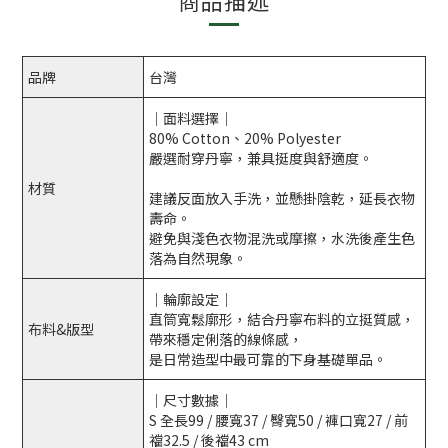
商品描述
品牌
台灣
｜面料選擇｜
80% Cotton、20% Polyester
嚴選耐穿丹寧，兼具挺度與舒適度。
材質
建議反面放入手洗，並懸掛陰乾，延長衣物
壽命。
避免與淺色衣物混洗或摩擦，水洗後產生色
落為自然現象。
｜輪廓設定｜
直筒寬鬆廓形，結合丹寧布料的立挺質感，
布料&版型
帶來穩定俐落的線條感，
是日常造型中最可靠的下身基礎單品。
｜尺寸數據｜
S 全長99 / 腰寬37 / 臀寬50 / 褲口寬27 / 前
襠32.5 / 後襠43 cm