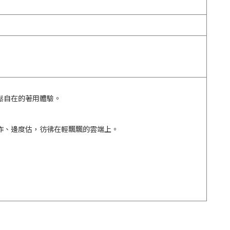
鬆自在的著用體驗。
作、邊度估，彷彿在輕飄飄的雲端上。