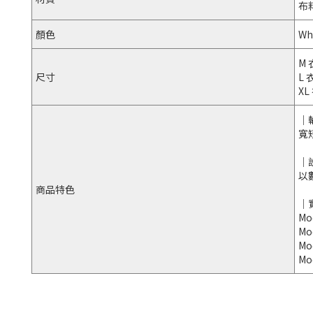
布
顏色
Whi
M 
尺寸
L 
XL
｜
寬
｜
以
商品特色
｜
Mo
Mo
Mo
Mo