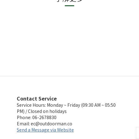
Contact Service
Service Hours: Monday ~ Friday (09:30 AM ~ 05:50
PM) / Closed on holidays
Phone: 06-2678830
Email:
ec@outdoorman.co
Send a Message via Website