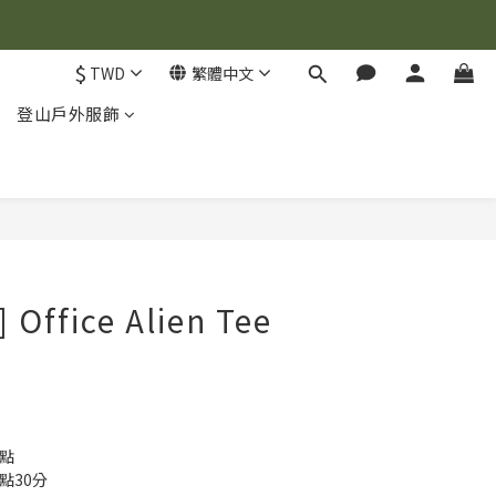
$
TWD
繁體中文
登山戶外服飾
立即購買
 Office Alien Tee
2點
2點30分