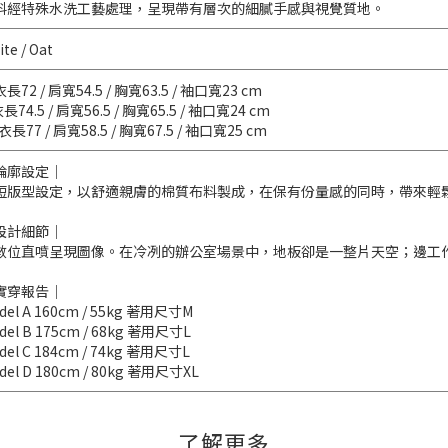
料經特殊水洗工藝處理，呈現帶有層次的細膩手感與視覺質地。
te / Oat
衣長72 / 肩寬54.5 / 胸寬63.5 / 袖口寬23 cm
衣長74.5 / 肩寬56.5 / 胸寬65.5 / 袖口寬24 cm
 衣長77 / 肩寬58.5 / 胸寬67.5 / 袖口寬25 cm
輪廓設定｜
短版型設定，以舒適親膚的棉質布料製成，在保有份量感的同時，帶來輕
設計細節｜
數位直噴呈現圖像。在冷冽的辦公室場景中，地板卻是一整片天空；邊工
實穿報告｜
del A 160cm / 55kg 著用尺寸M
del B 175cm / 68kg 著用尺寸L
del C 184cm / 74kg 著用尺寸L
del D 180cm / 80kg 著用尺寸XL
了解更多