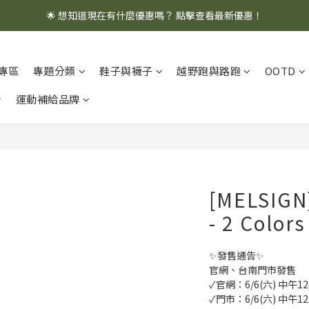
🌟 想知道現在有什麼優惠嗎？ 點擊查看最新優惠！
🌟 想知道現在有什麼優惠嗎？ 點擊查看最新優惠！
全館消費滿 $1,000 即享免運優惠
專區
專題分類
鞋子與襪子
越野跑與路跑
OOTD
🌟 想知道現在有什麼優惠嗎？ 點擊查看最新優惠！
運動補給品牌
[MELSIGN]
- 2 Colors
✨發售通告✨
官網、台南門市發售
✓官網：6/6(六) 中午1
✓門市：6/6(六) 中午1