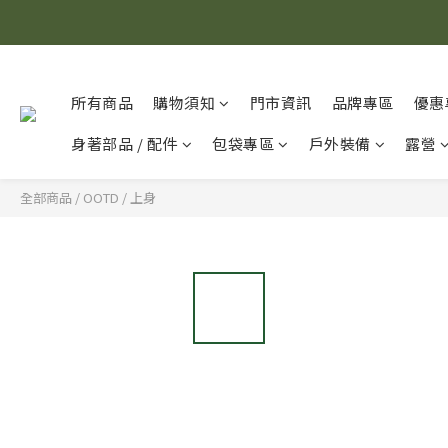
所有商品
購物須知
門市資訊
品牌專區
優惠
身著部品 / 配件
包袋專區
戶外裝備
露營
全部商品
/
OOTD
/
上身