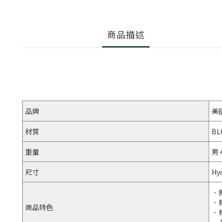
商品描述
品牌
美
材質
BL
重量
男 
尺寸
H
．
．
商品特色
．