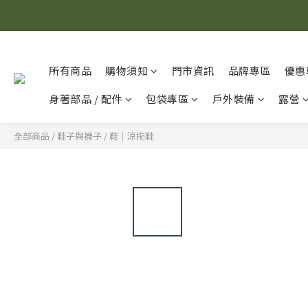
所有商品
購物須知
門市資訊
品牌專區
優惠
身著部品 / 配件
包袋專區
戶外裝備
露營
全部商品
/
鞋子與襪子
/
鞋｜涼拖鞋