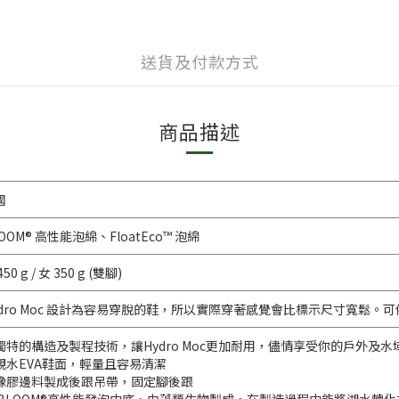
送貨及付款方式
商品描述
國
OOM® 高性能泡綿、FloatEco™ 泡綿
450 g / 女 350 g (雙腳)
ydro Moc 設計為容易穿脫的鞋，所以實際穿著感覺會比標示尺寸寬鬆
獨特的構造及製程技術，讓Hydro Moc更加耐用，儘情享受你的戶外及
親水EVA鞋面，輕量且容易清潔
橡膠邊料製成後跟吊帶，固定腳後跟