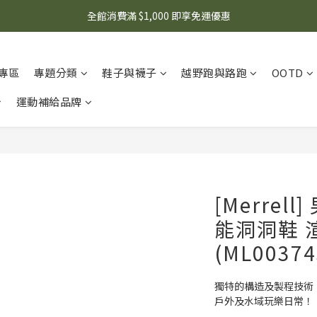
🌟 想知道現在有什麼優惠嗎？ 點擊查看最新優惠！
全館消費滿 $1,000 即享免運優惠
🌟 想知道現在有什麼優惠嗎？ 點擊查看最新優惠！
專區
專題分類
鞋子與襪子
越野跑與路跑
OOTD
運動補給品牌
[Merrell
能洞洞鞋 渲
(ML00374
獨特的構造及製程技術，
戶外及水域玩樂日常！