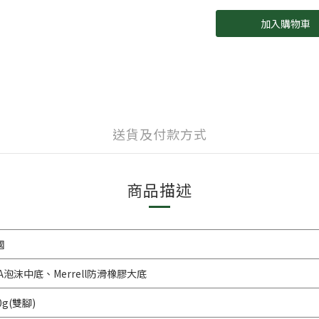
加入購物車
送貨及付款方式
商品描述
國
VA泡沫中底、Merrell防滑橡膠大底
0g(雙腳)