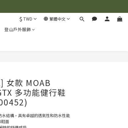
$
TWD
繁體中文
登山戶外服飾
立即購買
L] 女款 MOAB
2 GTX 多功能健行鞋
00452)
襪套式防水結構，具有卓越的透氣性和防水性能
U鞋面
著時的舒適感受