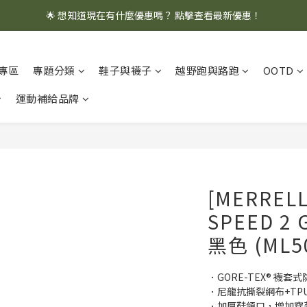
🌟 想知道現在有什麼優惠嗎？ 點擊查看最新優惠！
🌟 想知道現在有什麼優惠嗎？ 點擊查看最新優惠！
全館消費滿 $1,000 即享免運優惠
專區
專題分類
鞋子與襪子
越野跑與路跑
OOTD
🌟 想知道現在有什麼優惠嗎？ 點擊查看最新優惠！
運動補給品牌
[MERREL
SPEED 
黑色 (ML5
．GORE-TEX® 
．尼龍抗撕裂網布+TP
．加厚鞋領口，增加穿