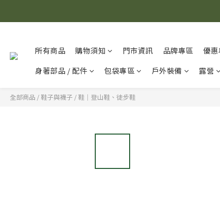
所有商品
購物須知
門市資訊
品牌專區
優惠
身著部品 / 配件
包袋專區
戶外裝備
露營
全部商品
/
鞋子與襪子
/
鞋｜登山鞋、徒步鞋