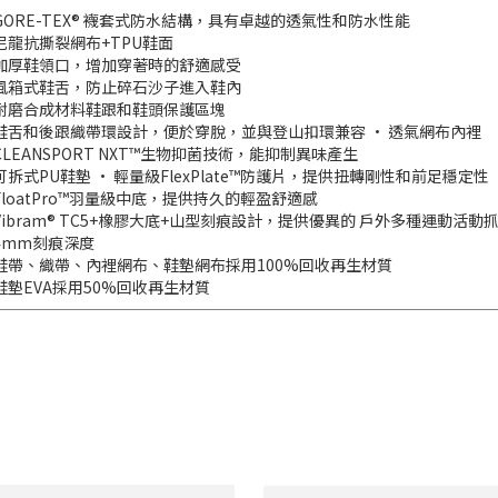
GORE-TEX® 襪套式防水結構，具有卓越的透氣性和防水性能
尼龍抗撕裂網布+TPU鞋面
加厚鞋領口，增加穿著時的舒適感受
風箱式鞋舌，防止碎石沙子進入鞋內
耐磨合成材料鞋跟和鞋頭保護區塊
鞋舌和後跟織帶環設計，便於穿脫，並與登山扣環兼容 • 透氣網布內裡
CLEANSPORT NXT™生物抑菌技術，能抑制異味產生
可拆式PU鞋墊 • 輕量級FlexPlate™防護片，提供扭轉剛性和前足穩定性
FloatPro™羽量級中底，提供持久的輕盈舒適感
Vibram® TC5+橡膠大底+山型刻痕設計，提供優異的 戶外多種運動活動
4mm刻痕深度
鞋帶、織帶、內裡網布、鞋墊網布採用100%回收再生材質
鞋墊EVA採用50%回收再生材質