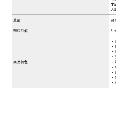
中底
大底
重量
男 
鞋底刻痕
5
•
•
•
•
商品特色
•
• 
•
•
•