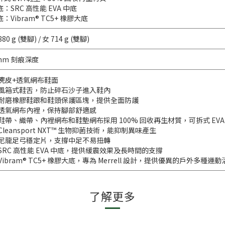
：SRC 高性能 EVA 中底
：Vibram® TC5+ 橡膠大底
880 g (雙腳) / 女 714 g (雙腳)
 mm 刻痕深度
 麂皮+透氣網布鞋面
 風箱式鞋舌，防止碎石沙子進入鞋內
 耐磨橡膠鞋跟和鞋頭保護區塊，提供全面防護
 透氣網布內裡，保持腳部舒適感
 鞋帶、織帶、內裡網布和鞋墊網布採用 100% 回收再生材質，可拆式 EV
Cleansport NXT™ 生物抑菌技術，能抑制異味產生
 尼龍足弓穩定片，支撐中足不易扭轉
 SRC 高性能 EVA 中底，提供緩震效果及長時間的支撐
 Vibram® TC5+ 橡膠大底，專為 Merrell 設計，提供優異的戶外多種運
了解更多