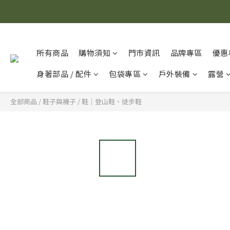
所有商品
購物須知
門市資訊
品牌專區
優惠
身著部品 / 配件
包袋專區
戶外裝備
露營
全部商品
/
鞋子與襪子
/
鞋｜登山鞋、徒步鞋