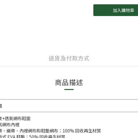
加入購物車
送貨及付款方式
商品描述
國
皮+透氣網布鞋面
氣網布內裡
帶、織帶、內裡網布和鞋墊網布：100% 回收再生材質
拆式 EVA 鞋墊：50% 回收再生材質