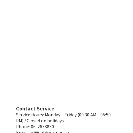
Contact Service
Service Hours: Monday ~ Friday (09:30 AM ~ 05:50
PM) / Closed on holidays
Phone: 06-2678830
Email:
ec@outdoorman.co