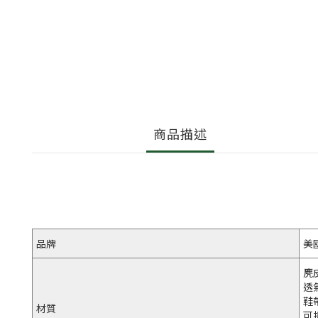
商品描述
品牌
美
麂
透
鞋
材質
可