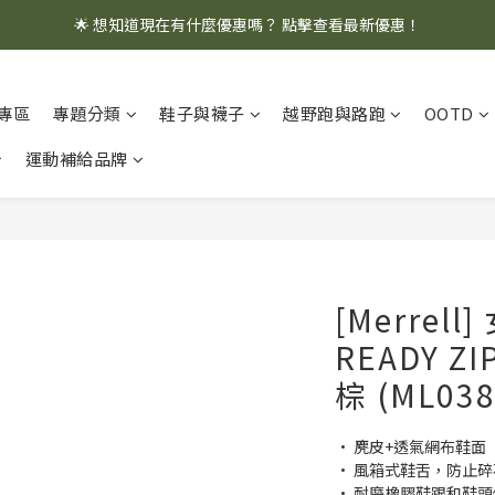
🌟 想知道現在有什麼優惠嗎？ 點擊查看最新優惠！
🌟 想知道現在有什麼優惠嗎？ 點擊查看最新優惠！
全館消費滿 $1,000 即享免運優惠
專區
專題分類
鞋子與襪子
越野跑與路跑
OOTD
🌟 想知道現在有什麼優惠嗎？ 點擊查看最新優惠！
運動補給品牌
[Merrell
READY 
棕 (ML038
• 麂皮+透氣網布鞋面
• 風箱式鞋舌，防止
• 耐磨橡膠鞋跟和鞋