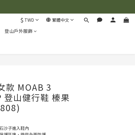
$
TWD
繁體中文
登山戶外服飾
立即購買
] 女款 MOAB 3
ZIP 登山健行鞋 榛果
808)
碎石沙子進入鞋內
頭保護區塊，提供全面防護