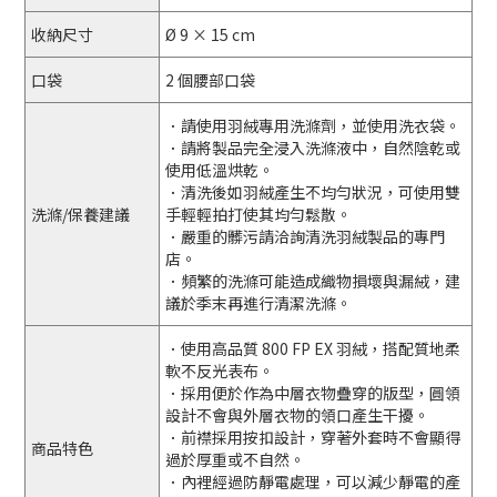
收納尺寸
Ø 9 × 15 cm
口袋
2 個腰部口袋
．請使用羽絨專用洗滌劑，並使用洗衣袋。
．請將製品完全浸入洗滌液中，自然陰乾或
使用低溫烘乾。
．清洗後如羽絨產生不均勻狀況，可使用雙
洗滌/保養建議
手輕輕拍打使其均勻鬆散。
．嚴重的髒污請洽詢清洗羽絨製品的專門
店。
．頻繁的洗滌可能造成織物損壞與漏絨，建
議於季末再進行清潔洗滌。
．使用高品質 800 FP EX 羽絨，搭配質地柔
軟不反光表布。
．採用便於作為中層衣物疊穿的版型，圓領
設計不會與外層衣物的領口產生干擾。
．前襟採用按扣設計，穿著外套時不會顯得
商品特色
過於厚重或不自然。
．內裡經過防靜電處理，可以減少靜電的產