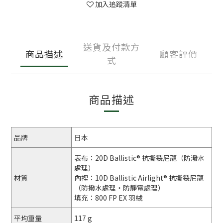
加入追蹤清單
送貨及付款方
商品描述
顧客評價
式
商品描述
品牌
日本
表布：20D Ballistic® 抗撕裂尼龍（防潑水
處理）
材質
內裡：10D Ballistic Airlight® 抗撕裂尼龍
（防撥水處理・防靜電處理）
填充：800 FP EX 羽絨
平均重量
117 g