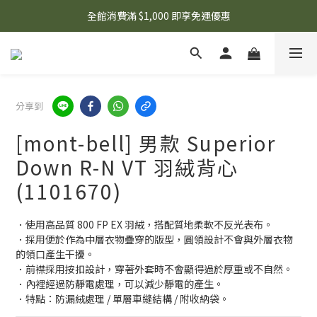
🌟 想知道現在有什麼優惠嗎？ 點擊查看最新優惠！
全館消費滿 $1,000 即享免運優惠
🌟 想知道現在有什麼優惠嗎？ 點擊查看最新優惠！
分享到
[mont-bell] 男款 Superior
Down R-N VT 羽絨背心
(1101670)
．使用高品質 800 FP EX 羽絨，搭配質地柔軟不反光表布。
．採用便於作為中層衣物疊穿的版型，圓領設計不會與外層衣物
的領口產生干擾。
．前襟採用按扣設計，穿著外套時不會顯得過於厚重或不自然。
．內裡經過防靜電處理，可以減少靜電的產生。
．特點：防漏絨處理 / 單層車縫結構 / 附收納袋。