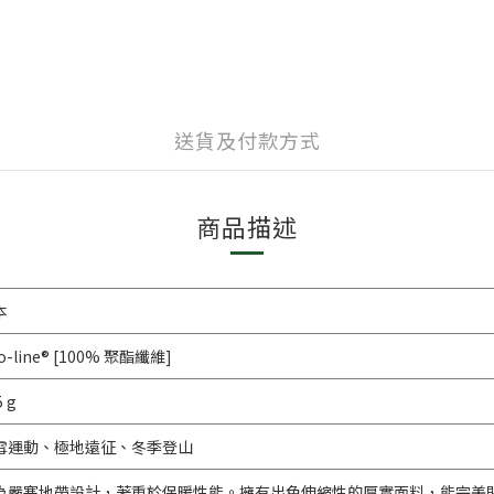
送貨及付款方式
商品描述
本
o-line® [100% 聚酯纖維]
5 g
雪運動、極地遠征、冬季登山
為嚴寒地帶設計，著重於保暖性能。擁有出色伸縮性的厚實面料，能完美