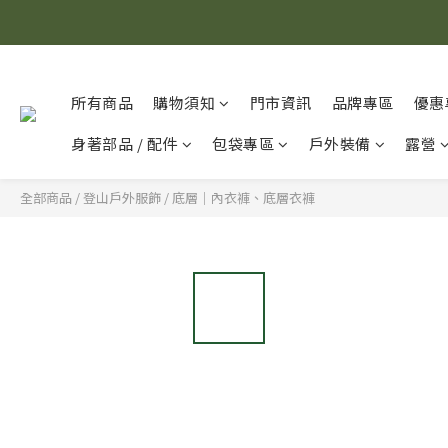
所有商品
購物須知
門市資訊
品牌專區
優惠
身著部品 / 配件
包袋專區
戶外裝備
露營
全部商品
/
登山戶外服飾
/
底層｜內衣褲、底層衣褲