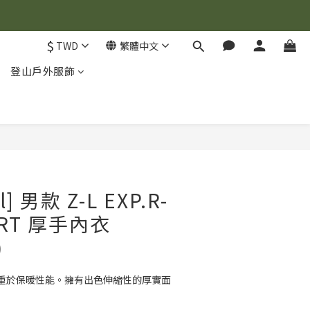
$
TWD
繁體中文
登山戶外服飾
立即購買
l] 男款 Z-L EXP.R-
IRT 厚手內衣
)
重於保暖性能。擁有出色伸縮性的厚實面