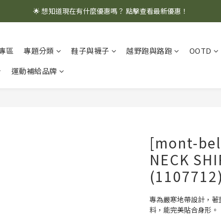
🌟 想知道現在有什麼優惠嗎？ 點擊查看最新優惠！
🌟 想知道現在有什麼優惠嗎？ 點擊查看最新優惠！
全館消費滿 $1,000 即享免運優惠
專區
專題分類
鞋子與襪子
越野跑與路跑
OOTD
🌟 想知道現在有什麼優惠嗎？ 點擊查看最新優惠！
運動補給品牌
[mont-bel
NECK SH
(1107712
專為嚴寒地帶設計，著
料，能完美貼合身形。