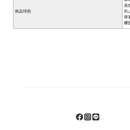
高
商品特色
防
穿
螺