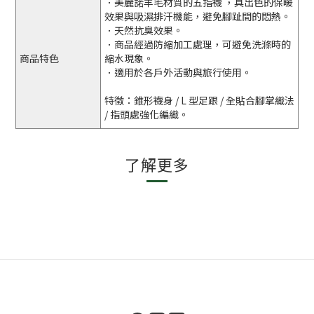
．美麗諾羊毛材質的五指襪 ，具出色的保暖
效果與吸濕排汗機能，避免腳趾間的悶熱。
．天然抗臭效果。
．商品經過防縮加工處理，可避免洗滌時的
商品特色
縮水現象。
．適用於各戶外活動與旅行使用。
特徵：錐形襪身 / L 型足跟 / 全貼合腳掌織法
/ 指頭處強化編織。
了解更多