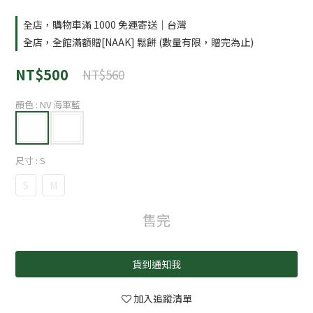
全店，購物車滿 1000 免運寄送｜台灣
全店，全館滿額贈[NAAK] 鬆餅 (數量有限，贈完為止)
NT$500
NT$560
顏色
: NV 海軍藍
尺寸
: S
S
M
售完
貨到通知我
加入追蹤清單