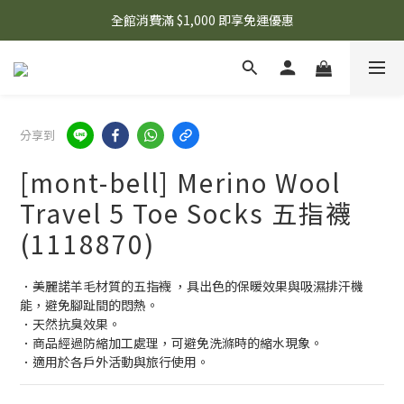
🌟 想知道現在有什麼優惠嗎？ 點擊查看最新優惠！
全館消費滿 $1,000 即享免運優惠
🌟 想知道現在有什麼優惠嗎？ 點擊查看最新優惠！
分享到
[mont-bell] Merino Wool
Travel 5 Toe Socks 五指襪
(1118870)
．美麗諾羊毛材質的五指襪 ，具出色的保暖效果與吸濕排汗機
能，避免腳趾間的悶熱。
．天然抗臭效果。
．商品經過防縮加工處理，可避免洗滌時的縮水現象。
．適用於各戶外活動與旅行使用。