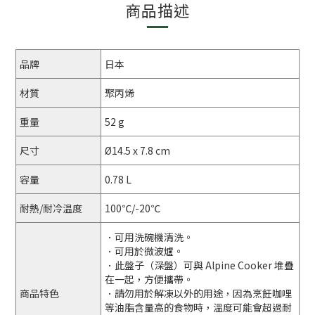
商品描述
品牌
日本
材質
聚丙烯
重量
52 g
尺寸
Ø14.5 x 7.8 cm
容量
0.78 L
耐熱/耐冷温度
100℃/-20℃
．可用洗碗機清洗。
．可用於微波爐。
．此盤子（深盤）可與 Alpine Cooker 堆疊
在一起，方便攜帶。
商品特色
．請勿用於解凍以外的用途，因為烹飪咖哩
等油脂含量高的食物時，溫度可能會超過耐