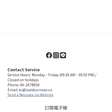
Contact Service
Service Hours: Monday ~ Friday (09:30 AM ~ 05:50 PM) /
Closed on holidays
Phone: 06-2678830
Email:
ec@outdoorman.co
Send a Message via Website
訂閱電子報