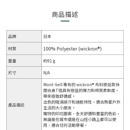
商品描述
品牌
日本
100% Polyester (wickron®)
材質
重量
約91 g
尺寸
N/A
Mont-bell 專有的 wickron® 布料使這款休
閒合身T恤具有極佳的彈力和棉質柔軟度，
帶來極致舒適感。
出色的吸濕排汗和速乾特性，適合熱愛戶外
產品描述
生活的大小朋友。
獨特的印花圖案、全天舒適和豐富的色彩，
無論是在城市還是在山徑小路上都可以使
用，適合任何活動穿著。