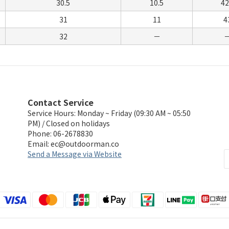
30.5
10.5
42
31
11
4
32
－
Contact Service
Service Hours: Monday ~ Friday (09:30 AM ~ 05:50
PM) / Closed on holidays
Phone: 06-2678830
Email:
ec@outdoorman.co
Send a Message via Website