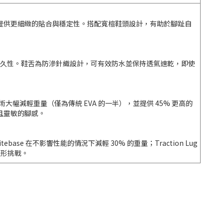
度，提供更細緻的貼合與穩定性。搭配寬楦鞋頭設計，有助於腳趾自
耐久性。鞋舌為防滲針織設計，可有效防水並保持透氣速乾，即使
臨界發泡技術大幅減輕重量（僅為傳統 EVA 的一半），並提供 45% 更高的
且靈敏的腳感。
ebase 在不影響性能的情況下減輕 30% 的重量；Traction Lug
地形挑戰。