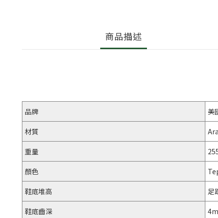
商品描述
品牌
美
材質
Ar
重量
255
顏色
Te
鞋底堆高
足
鞋底齒深
4