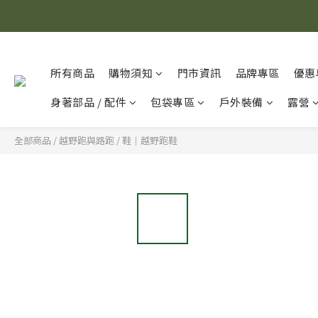
所有商品
購物須知
門市資訊
品牌專區
優惠
身著部品 / 配件
包袋專區
戶外裝備
露營
全部商品
/
越野跑與路跑
/
鞋｜越野跑鞋