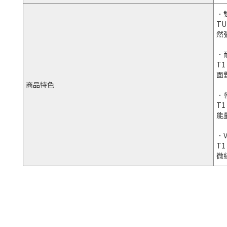
．
T
然
．
T
面
商品特色
．
T1
能
．
T1
微