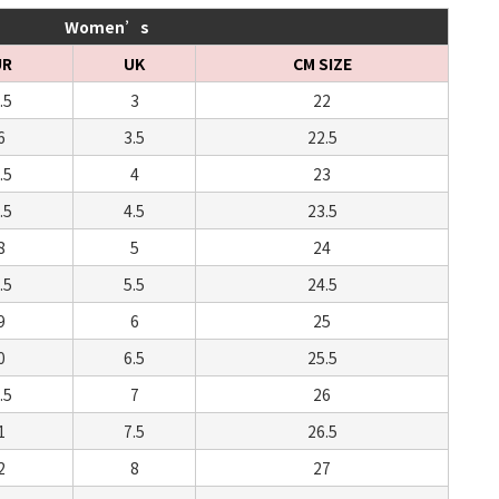
Women’s
UR
UK
CM SIZE
.5
3
22
6
3.5
22.5
.5
4
23
.5
4.5
23.5
8
5
24
.5
5.5
24.5
9
6
25
0
6.5
25.5
.5
7
26
1
7.5
26.5
2
8
27