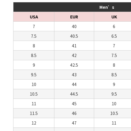
Men’s
USA
EUR
UK
7
40
6
7.5
40.5
6.5
8
41
7
8.5
42
7.5
9
42.5
8
9.5
43
8.5
10
44
9
10.5
44.5
9.5
11
45
10
11.5
46
10.5
12
47
11