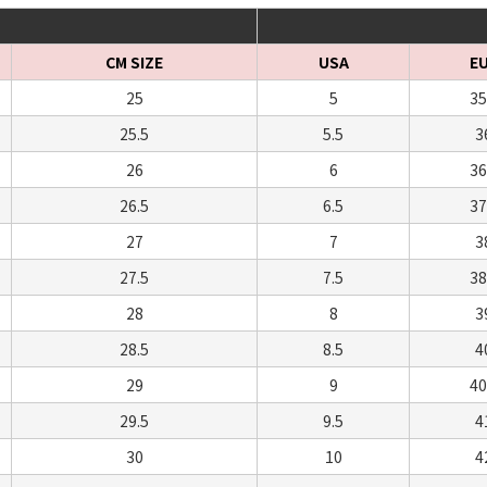
CM SIZE
USA
E
25
5
35
25.5
5.5
3
26
6
36
26.5
6.5
37
27
7
3
27.5
7.5
38
28
8
3
28.5
8.5
4
29
9
40
29.5
9.5
4
30
10
4