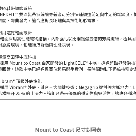
雙區鞋帶調節系統
UNEDFIT™ 雙區鞋帶系統讓穿著者可分別快速調整前足與中足的鬆緊
張開、彎曲發力，適合應對長距離與高技術地形需求。
耐用速乾鞋面設計
1 鞋面採用高性能織物結構，內部強化以比鋼鐵強五倍的芳綸纖維，極具
對惡劣環境，也能維持舒適與性能表現。
輕量高回彈中底科技
 採用 Mount to Coast 自家開發的 LightCELL™ 中底，透過超
量回饋。這款中底已經過數百位超馬選手實測，長時間跑動下仍維持穩定
Vibram® 頂級外底性能
 採用 Vibram® 外底，融合三大關鍵技術：Megagrip 提供強大抓地力；Lit
結構提升 25% 的止滑力。這組合帶來優異的穩定性與靈活性，適應各種
Mount to Coast 尺寸對照表