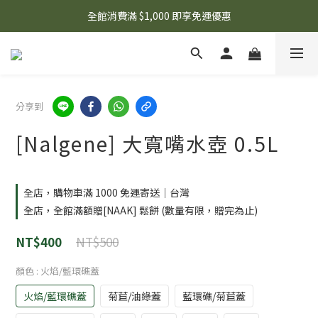
🌟 想知道現在有什麼優惠嗎？ 點擊查看最新優惠！
全館消費滿 $1,000 即享免運優惠
🌟 想知道現在有什麼優惠嗎？ 點擊查看最新優惠！
分享到
[Nalgene] 大寬嘴水壺 0.5L
全店，購物車滿 1000 免運寄送｜台灣
全店，全館滿額贈[NAAK] 鬆餅 (數量有限，贈完為止)
NT$500
NT$400
顏色
: 火焰/藍環礁蓋
火焰/藍環礁蓋
菊苣/油綠蓋
藍環礁/菊苣蓋