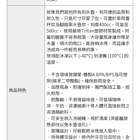
就像我們其他所有的水壺，有同樣的品質和
耐久性，只是尺寸可愛了些。可置於車用置
杯架及腳踏車水壺架。刻度400cc，可裝至
500cc。 使用最新Tritan塑膠材質製成，附
屬的圓蓋不容易脫落，大容量瓶身讓你帶足
水量，碩大的瓶口，能容納冰塊，而且讓手
洗成為一件輕而易舉的事。
禁得起冰凍以下 (-40°C) 到沸騰 (100°C) 的
溫度。
．不含環境賀爾蒙-雙酚A BPA/BPS及可塑
劑(磷苯二甲酸酯)。確保飲用安全。
．加厚瓶身，耐撞耐摔。獨門製造工藝，經
商品特色
久耐用。
．耐酸鹼，不易殘留味道。可裝填咖啡、
茶、牛奶、非濃縮果汁等人體可直接飲用之
非酒精飲料。
．可安全放入洗碗機，易於清潔 (須遠離發
熱部份以免水壺溶化)。
．寬嘴設計，可輕鬆將冰塊放入瓶中。
．特殊螺牙設計，使內外牙百分百咬合，全