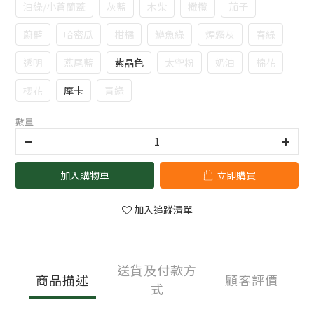
油綠/小蒼蘭蓋
灰藍
木柴
橄欖
茄子
蔚藍
哈密瓜
柑橘
鱒魚綠
煙霧灰
春綠
透明
燕尾藍
紫晶色
太空粉
奶油
棉花
櫻花
摩卡
青綠
數量
加入購物車
立即購買
加入追蹤清單
送貨及付款方
商品描述
顧客評價
式