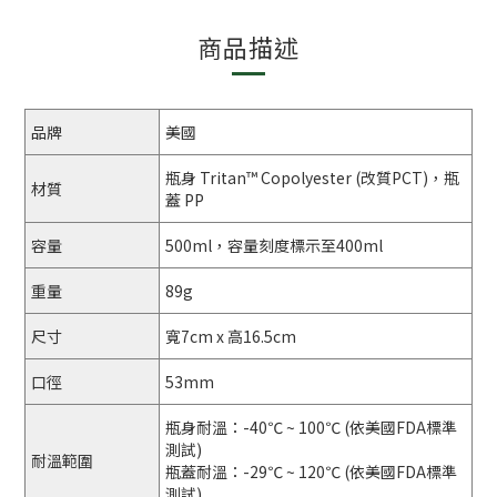
商品描述
品牌
美國
瓶身 Tritan™ Copolyester (改質PCT)，瓶
材質
蓋 PP
容量
500ml，容量刻度標示至400ml
重量
89g
尺寸
寬7cm x 高16.5cm
口徑
53mm
瓶身耐溫：-40℃ ~ 100℃ (依美國FDA標準
測試)
耐溫範圍
瓶蓋耐溫：-29℃ ~ 120℃ (依美國FDA標準
測試)