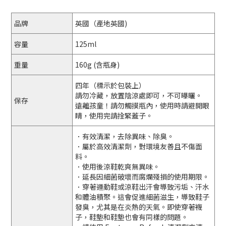
品牌
英國（產地英國)
容量
125ml
重量
160g (含瓶身)
四年（標示於包裝上）
請勿冷藏，放置陰涼處即可，不可曝曬。
保存
遠離孩童！請勿觸摸瓶內，使用時請避開眼
睛，使用完請拴緊蓋子。
．有效清潔，去除異味、除臭。
．屬於高效清潔劑，對環境友善且不傷面
料。
．使用後涼鞋乾爽無異味。
．延長因細菌破壞而腐爛殘損的使用期限。
．穿著運動鞋或涼鞋出汗會導致污垢、汗水
和體油積聚。這會促進細菌滋生，導致鞋子
發臭，尤其是在炎熱的天氣。即使穿著襪
子，鞋墊和鞋墊也會有同樣的問題。