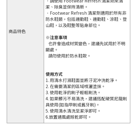
．請使用 Footwear Refresh 清潔劑來清
潔、除臭並保持清新。
．Footwear Refresh 清潔劑適用於所有非
防水鞋類，包括運動鞋、運動鞋、涼鞋、登
山鞋，以及鞋墊等貼身部位。
商品特色
※注意事項
也許會造成材質變色，建議先試用於不明
顯處。
請勿使用於防水鞋款。
使用方式
1. 用清水打濕鞋面並將汙泥沖洗乾淨。
2. 在需要清潔的區域噴灑塗抹。
3. 使用乾淨的刷子輕輕刷洗。
4. 如果髒污不易清洗，建議搭配硬質尼龍刷
具使用(如指甲刷或舊牙刷)。
5. 使用清水清洗至潔淨即可。
6.放置通風處晾乾即可。