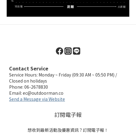
Contact Service
Service Hours: Monday ~ Friday (09:30 AM ~ 05:50 PM) /
Closed on holidays
Phone: 06-2678830
Email:
ec@outdoorman.co
Send a Message via Website
訂閱電子報
想收到最新活動及優惠資訊？訂閱電子報！