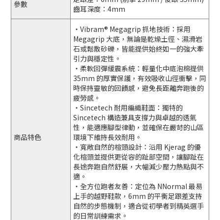
參數
齒耳深度：4mm
・Vibram® Megagrip 抓地技術：採用
Megagrip 大底，無論是乾燥土徑、濕滑岩
石或鬆散砂礫，皆能提供始終如一的強大牽
引力與穩定性。
・柔軟回彈緩震系統：輕量化中底泡棉提供
35mm 的厚實保護，有效吸收山徑衝擊，同
時保持靈敏的回饋感，避免長距離奔跑後的
疲勞感。
・Sincetech 耐用編織鞋面：獨特的
Sincetech 構造兼具支撐力與卓越的透氣
性，能適應腳型律動，並確保在嚴苛的山區
商品特色
環境下維持長效耐用。
・寬敞自然的楦頭設計：沿用 Kjerag 的優
化楦頭並提供更從容的趾部空間，讓腳趾在
長途奔跑自然舒展，大幅減少壓力熱點與不
適。
・全方位跑者友善：定位為 NNormal 最易
上手的越野鞋款，6mm 的平衡足跟差支持
自然的步態機制，適合從初學者到精英選手
的日常訓練需求。