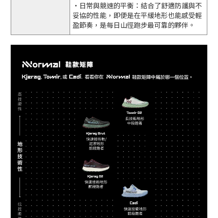
・日常與競速的平衡：結合了舒適防護與不
妥協的性能，即便是在平緩地形也能感受輕
盈節奏，是每日山徑跑步最可靠的夥伴。