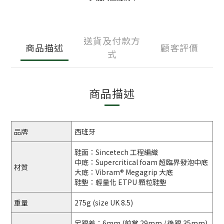
送貨及付款方
商品描述
顧客評價
式
商品描述
品牌
西班牙
鞋面：Sincetech 工程編織
中底：Supercritical foam 超臨界發泡中底
材質
大底：Vibram® Megagrip 大底
鞋墊：輕量化 ETPU 顆粒鞋墊
重量
275g (size UK 8.5)
足跟差：6mm (前掌 29mm / 後跟 35mm)