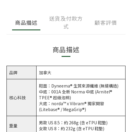
送貨及付款方
商品描述
顧客評價
式
商品描述
品牌
加拿大
鞋面：Dyneema® 生質來源纖維 (無縫構造)
中底：001A 全新 Norma 中底 (Arnitel®
核心科技
TPEE® 超級泡棉)
大底：norda™ x Vibram® 獨家開發
(Litebase® / MegaGrip®)
男款 US 8.5：約 268g (含 eTPU 鞋墊)
重量
女款 US 8：約 232g (含 eTPU 鞋墊)