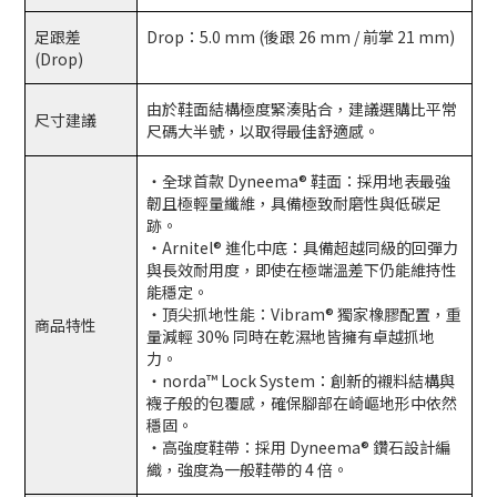
足跟差
Drop：5.0 mm (後跟 26 mm / 前掌 21 mm)
(Drop)
由於鞋面結構極度緊湊貼合，建議選購比平常
尺寸建議
尺碼大半號，以取得最佳舒適感。
・全球首款 Dyneema® 鞋面：採用地表最強
韌且極輕量纖維，具備極致耐磨性與低碳足
跡。
・Arnitel® 進化中底：具備超越同級的回彈力
與長效耐用度，即使在極端溫差下仍能維持性
能穩定。
・頂尖抓地性能：Vibram® 獨家橡膠配置，重
商品特性
量減輕 30% 同時在乾濕地皆擁有卓越抓地
力。
・norda™ Lock System：創新的襯料結構與
襪子般的包覆感，確保腳部在崎嶇地形中依然
穩固。
・高強度鞋帶：採用 Dyneema® 鑽石設計編
織，強度為一般鞋帶的 4 倍。