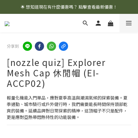
🌟 想知道現在有什麼優惠嗎？ 點擊查看最新優惠！
🌟 想知道現在有什麼優惠嗎？ 點擊查看最新優惠！
全館消費滿 $1,000 即享免運優惠
🌟 想知道現在有什麼優惠嗎？ 點擊查看最新優惠！
分享到
[nozzle quiz] Explorer
Mesh Cap 休閒帽 (EI-
ACCP02)
輕量化機能入門單品，應對夏季高溫與潮濕氣候的探索裝備。夏
季通勤、城市騎行或戶外健行時，我們需要能長時間保持頭部乾
爽的裝備。延續品牌對日常探索的精神，這頂帽子不只是配件，
更是應對亞熱帶悶熱特性的功能裝備。