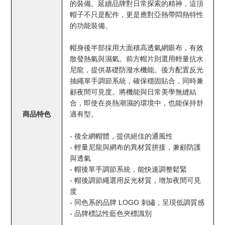
的裝備。延續品牌對日常探索的精神，這頂
帽子不只是配件，更是應對亞熱帶悶熱特性
的功能裝備。
帽身後半部採用大面積高透氣網眼布，有效
散發熱氣與濕氣。前方帽片則選用輕量抗水
尼龍，提供基礎防潑水機能。後方配置反光
抽繩單手調節系統，確保穩固貼合，同時兼
顧夜間可見度。將機能與日常美學無縫結
合，即使在炎熱潮濕的環境中，也能保持舒
商品特色
適有型。
- 後全網帽體，提供絕佳的通風性
- 輕量尼龍與網布的異材質拼接，兼顧防護
與透氣
- 帽後單手調節系統，能快速調整鬆緊
- 帽後調節繩選用反光材質，增加夜間可見
度
- 同色系的品牌 LOGO 刺繡，呈現低調質感
- 品牌標誌性藍色夾標識別