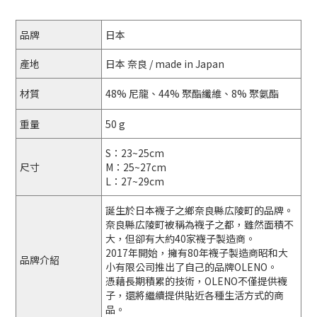
品牌
日本
產地
日本 奈良 / made in Japan
材質
48% 尼龍、44% 聚酯纖維、8% 聚氨酯
重量
50 g
S：23~25cm
尺寸
M：25~27cm
L：27~29cm
誕生於日本襪子之鄉奈良縣広陵町的品牌。
奈良縣広陵町被稱為襪子之都，雖然面積不
大，但卻有大約40家襪子製造商。
2017年開始，擁有80年襪子製造商昭和大
品牌介紹
小有限公司推出了自己的品牌OLENO。
憑藉長期積累的技術，OLENO不僅提供襪
子，還將繼續提供貼近各種生活方式的商
品。