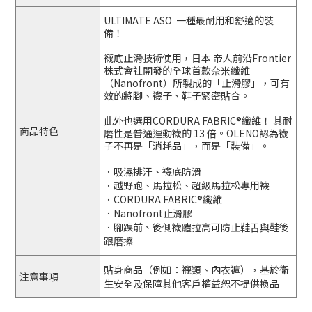
ULTIMATE ASO 一種最耐用和舒適的裝
備！
襪底止滑技術使用，日本 帝人前沿Frontier
株式會社開發的全球首款奈米纖維
（Nanofront）所製成的「止滑膠」，可有
效的將腳、襪子、鞋子緊密貼合。
此外也選用CORDURA FABRIC®️纖維！ 其耐
商品特色
磨性是普通運動襪的 13 倍。OLENO認為襪
子不再是「消耗品」，而是「裝備」。
．吸濕排汗、襪底防滑
．越野跑、馬拉松、超級馬拉松專用襪
．CORDURA FABRIC®️纖維
．Nanofront止滑膠
．腳踝前、後側襪體拉高可防止鞋舌與鞋後
跟磨擦
貼身商品（例如：襪類、內衣褲），基於衛
注意事項
生安全及保障其他客戶權益恕不提供換品