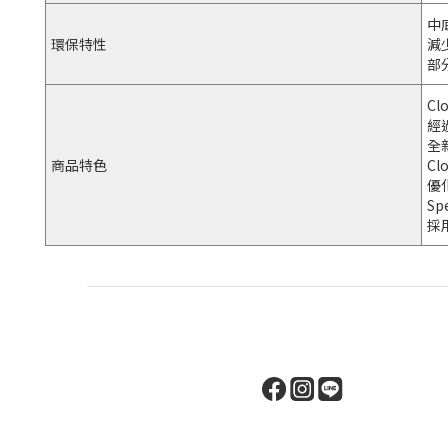
中
環保特性
減
部
C
經
全
商品特色
C
優
S
採