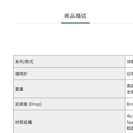
商品描述
系列/款式
休
適用於
日
男款
重量
女款
足跟差 (Drop)
8
中
材質結構
S
鞋