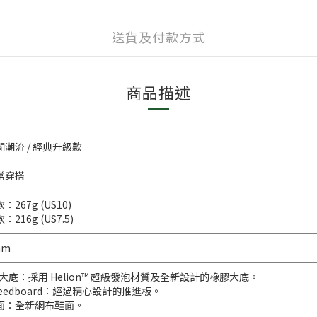
送貨及付款方式
商品描述
閒潮流 / 經典升級款
常穿搭
：267g (US10)
：216g (US7.5)
mm
/大底：採用 Helion™ 超級發泡材質及全新設計的橡膠大底。
peedboard：經過精心設計的推進板。
面：全新網布鞋面。