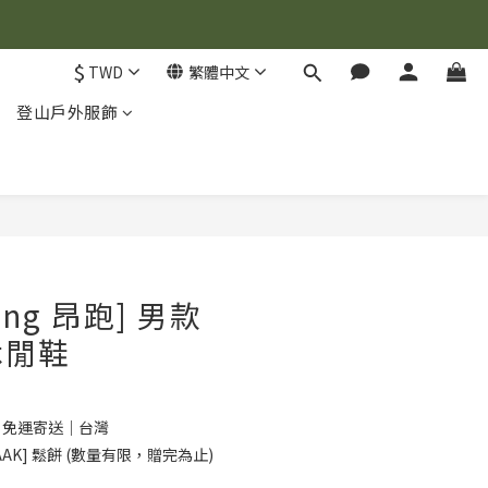
$
TWD
繁體中文
登山戶外服飾
立即購買
ning 昂跑] 男款
 休閒鞋
0 免運寄送｜台灣
AK] 鬆餅 (數量有限，贈完為止)