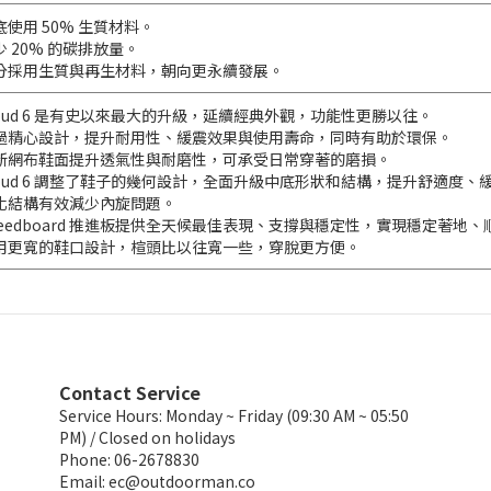
底使用 50% 生質材料。
少 20% 的碳排放量。
分採用生質與再生材料，朝向更永續發展。
loud 6 是有史以來最大的升級，延續經典外觀，功能性更勝以往。
過精心設計，提升耐用性、緩震效果與使用壽命，同時有助於環保。
新網布鞋面提升透氣性與耐磨性，可承受日常穿著的磨損。
loud 6 調整了鞋子的幾何設計，全面升級中底形狀和結構，提升舒適度、
化結構有效減少內旋問題。
peedboard 推進板提供全天候最佳表現、支撐與穩定性，實現穩定著地
用更寬的鞋口設計，楦頭比以往寬一些，穿脫更方便。
Contact Service
Service Hours: Monday ~ Friday (09:30 AM ~ 05:50
PM) / Closed on holidays
Phone: 06-2678830
Email:
ec@outdoorman.co