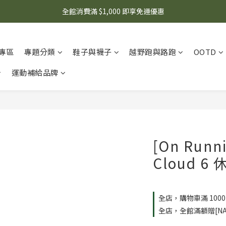
🌟 想知道現在有什麼優惠嗎？ 點擊查看最新優惠！
全館消費滿 $1,000 即享免運優惠
🌟 想知道現在有什麼優惠嗎？ 點擊查看最新優惠！
專區
專題分類
鞋子與襪子
越野跑與路跑
OOTD
運動補給品牌
[On Run
Cloud 6
全店，購物車滿 100
全店，全館滿額贈[NA