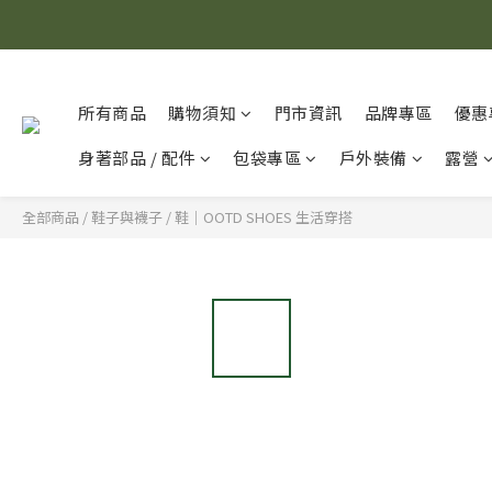
所有商品
購物須知
門市資訊
品牌專區
優惠
身著部品 / 配件
包袋專區
戶外裝備
露營
全部商品
/
鞋子與襪子
/
鞋｜OOTD SHOES 生活穿搭