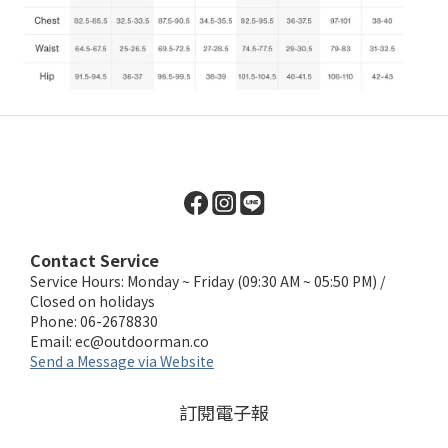
Contact Service
Service Hours: Monday ~ Friday (09:30 AM ~ 05:50 PM) /
Closed on holidays
Phone: 06-2678830
Email:
ec@outdoorman.co
Send a Message via Website
訂閱電子報