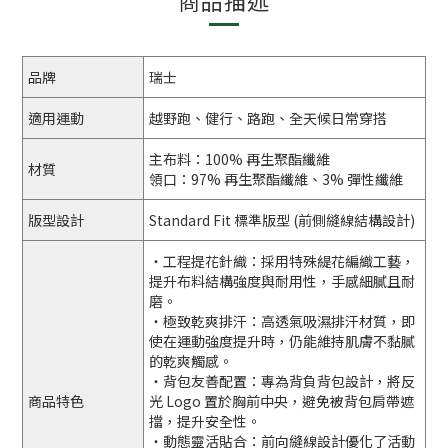
商品描述
品牌
瑞士
適用運動
越野跑、健行、路跑、全天候日常穿搭
主布料：100% 再生聚酯纖維
材質
領口：97% 再生聚酯纖維、3% 彈性纖維
版型設計
Standard Fit 標準版型 (前側縫線結構設計)
・工程提花針織：採用特殊緹花編織工藝，
提升布料結構強度與耐用性，手感細膩且耐
磨。
・極致乾爽排汗：高透氣吸濕排汗材質，即
使在運動強度提升時，仍能維持肌膚不黏膩
的乾爽觸感。
・背包友善配置：專為背負背包設計，將反
商品特色
光 Logo 置於胸前中央，避免被背包肩帶遮
擋，提升安全性。
・動態靈活貼合：前向縫線設計優化了活動