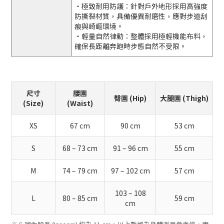
・極致耐用防護：針對戶外地形採用高強度
防撕裂材質，具備優異耐磨性，應對步道刮
痕與崎嶇環境。
・輕量自然律動：整體採用極輕機能布料，
確保長距離奔跑時步態自然不受限。
尺寸
腰圍
臀圍 (Hip)
大腿圍 (Thigh)
(Size)
(Waist)
XS
67 cm
90 cm
53 cm
S
68 – 73 cm
91 – 96 cm
55 cm
M
74 – 79 cm
97 – 102 cm
57 cm
103 – 108
L
80 – 85 cm
59 cm
cm