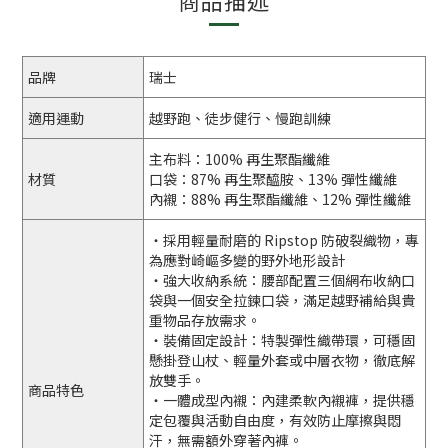
商品描述
品牌
瑞士
適用運動
越野跑、徒步健行、慢跑訓練
主布料：100% 再生聚酯纖維
材質
口袋：87% 再生聚醯胺、13% 彈性纖維
內襯：88% 再生聚酯纖維、12% 彈性纖維
・採用輕量耐磨的 Ripstop 防破裂織物，專
為應對崎嶇多變的野外地形設計
・強大收納系統：腰部配置三個網布收納口
袋與一個安全拉鍊口袋，滿足越野補給與貴
重物品存放需求。
・裝備固定設計：特製彈性織帶環，可穩固
懸掛登山杖、輕量外套或中層衣物，徹底解
放雙手。
商品特色
・一體成型內襯：內建柔軟內襯褲，提供穩
定包覆與活動自由度，有效防止摩擦與悶
汗，無需額外穿著內褲。