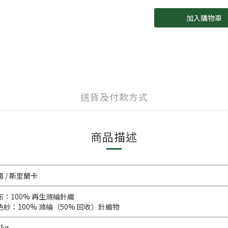
加入購物車
送貨及付款方式
商品描述
國 / 斯里蘭卡
布：100% 再生滌綸針織
色紗：100% 滌綸（50% 回收）針織物
5g