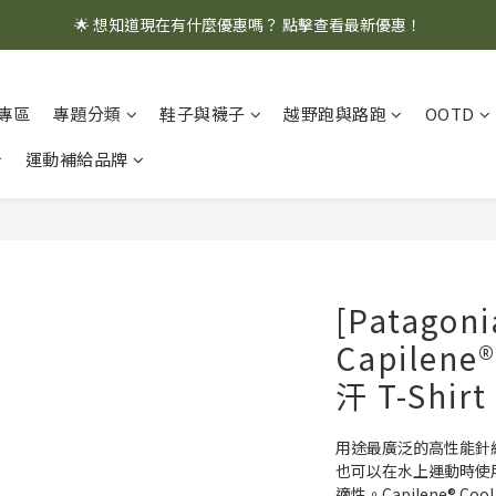
🌟 想知道現在有什麼優惠嗎？ 點擊查看最新優惠！
🌟 想知道現在有什麼優惠嗎？ 點擊查看最新優惠！
全館消費滿 $1,000 即享免運優惠
專區
專題分類
鞋子與襪子
越野跑與路跑
OOTD
🌟 想知道現在有什麼優惠嗎？ 點擊查看最新優惠！
運動補給品牌
[Patagon
Capilene
汗 T-Shirt
用途最廣泛的高性能針
也可以在水上運動時使
適性。Capilene® Co