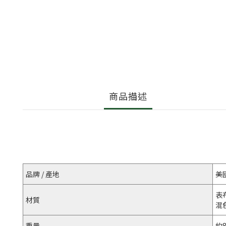
商品描述
品牌 / 產地
美
表
材質
混
重量
約8