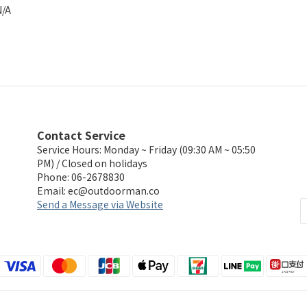
N/A
Contact Service
Service Hours: Monday ~ Friday (09:30 AM ~ 05:50
PM) / Closed on holidays
Phone: 06-2678830
Email:
ec@outdoorman.co
Send a Message via Website