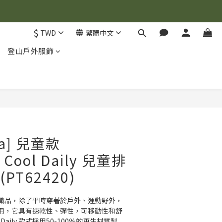
$
TWD
繁體中文
登山戶外服飾
立即購買
ia] 兒童款
® Cool Daily 兒童排
 (PT62420)
織品，除了平時穿著於戶外、運動野外，
用，它具有速乾性、彈性，可移動性和舒
ol Daily 款式採用50-100％的再生材質製