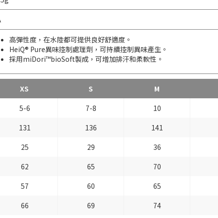
A
高彈性度，在水陸都可提供良好舒適度。
HeiQ® Pure異味控制處理劑，可持續控制異味產生。
採用miDori™bioSoft製成，可增加排汗和柔軟性。
XS
S
M
5-6
7-8
10
131
136
141
25
29
36
62
65
70
57
60
65
66
69
74