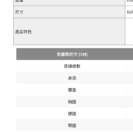
尺寸
N/
產品特色
兒童款尺寸 (CM)
建議歲數
身高
體重
胸圍
腰圍
臀圍