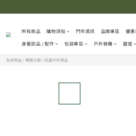
所有商品
購物須知
門市資訊
品牌專區
優惠
身著部品 / 配件
包袋專區
戶外裝備
露營
全部商品
/
專題分類
/
兒童戶外用品