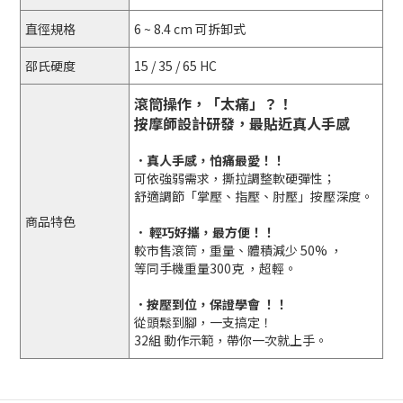
直徑規格
6 ~ 8.4 cm 可拆卸式
邵氏硬度
15 / 35 / 65 HC
滾筒操作，「太痛」？！
按摩師設計研發，最貼近真人手感
．
真人手感，怕痛最愛！！
可依強弱需求，撕拉調整軟硬彈性；
舒適調節「掌壓、指壓、肘壓」按壓深度。
商品特色
． 輕巧好攜，最方便！！
較市售滾筒，重量、體積減少 50% ，
等同手機重量300克 ，超輕。
．
按壓到位，保證學會 ！！
從頭鬆到腳，一支搞定！
32組 動作示範，帶你一次就上手。