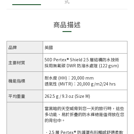
式
商品描述
品牌
英國
50D Pertex® Shield 2.5 層結構防水技術
主要材質
採用無氟碳 DWR 防潑水處理 (122 gsm)
耐水度 (HH)：20,000 mm
機能指標
透氣性 (MVTR)：20,000 g/m2/24 hrs
平均重量
262.5 g / 9.3 oz (Size M)
當黑暗的天空威脅到您一天的旅行時，這些
多功能、易於折疊的防水褲總是值得放在您
的背包中。
．2.5 層 Pertex® 防護罩布料觸感舒適柔軟