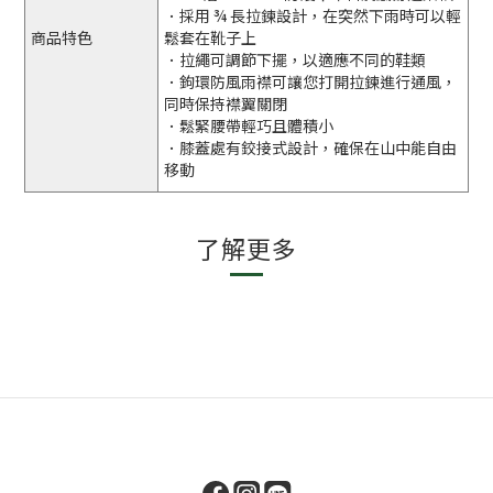
．採用 ¾ 長拉鍊設計，在突然下雨時可以輕
商品特色
鬆套在靴子上
．拉繩可調節下擺，以適應不同的鞋類
．鉤環防風雨襟可讓您打開拉鍊進行通風，
同時保持襟翼關閉
．鬆緊腰帶輕巧且體積小
．膝蓋處有鉸接式設計，確保在山中能自由
移動
了解更多