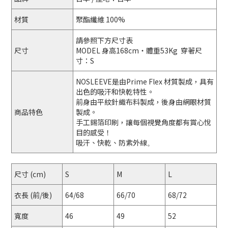
材質
聚酯纖維 100%
請參照下方尺寸表
尺寸
MODEL 身高168cm・體重53Kg 穿著尺
寸：S
NOSLEEVE是由Prime Flex 材質製成，具有
出色的吸汗和快乾特性。
前身由平紋針織布料製成，後身由網眼材質
商品特色
製成。
手工錫箔印刷，讓每個視覺角度都有賞心悅
目的感受！
吸汗、快乾、防紫外線
。
尺寸 (cm)
S
M
L
衣長 (前/後)
64/68
66/70
68/72
寬度
46
49
52