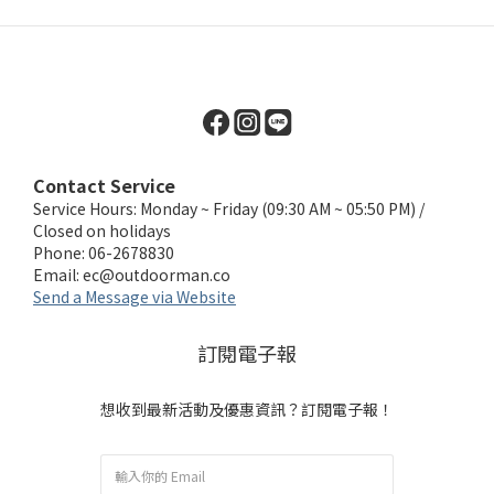
Contact Service
Service Hours: Monday ~ Friday (09:30 AM ~ 05:50 PM) /
Closed on holidays
Phone: 06-2678830
Email:
ec@outdoorman.co
Send a Message via Website
訂閱電子報
想收到最新活動及優惠資訊？訂閱電子報！