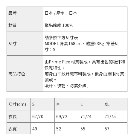
品牌
日本 / 產地：日本
材質
聚酯纖維 100%
請參照下方尺寸表
尺寸
MODEL 身高168cm・體重53Kg 穿著尺
寸：S
由Prime Flex 材質製成，具有出色的吸汗和
快乾特性。
商品特色
前身由平紋針織布料製成，後身由網眼材質
製成。
吸汗、快乾、防紫外線
。
尺寸(cm)
S
M
L
XL
衣長
67/70
69/72
71/74
72/75
衣寬
49
52
55
57