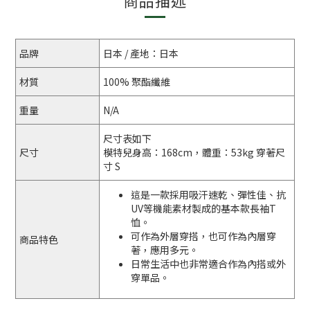
商品描述
品牌
日本 / 產地：日本
材質
100% 聚酯纖維
重量
N/A
尺寸表如下
尺寸
模特兒身高：168cm，體重：53kg 穿著尺
寸 S
這是一款採用吸汗速乾、彈性佳、抗
UV等機能素材製成的基本款長袖T
恤。
可作為外層穿搭，也可作為內層穿
商品特色
著，應用多元。
日常生活中也非常適合作為內搭或外
穿單品。