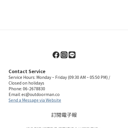
Contact Service
Service Hours: Monday ~ Friday (09:30 AM ~ 05:50 PM) /
Closed on holidays
Phone: 06-2678830
Email:
ec@outdoorman.co
Send a Message via Website
訂閱電子報