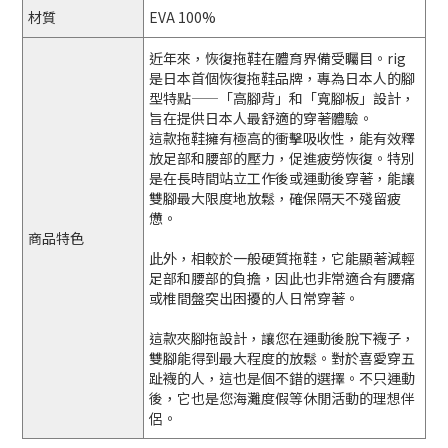
材質
EVA 100%
近年來，恢復拖鞋在體育界備受矚目。rig
是日本首個恢復拖鞋品牌，專為日本人的腳
型特點——「高腳背」和「寬腳板」設計，
旨在提供日本人最舒適的穿著體驗。
這款拖鞋擁有極高的衝擊吸收性，能有效釋
放足部和腰部的壓力，促進疲勞恢復。特別
是在長時間站立工作後或運動後穿著，能讓
雙腳最大限度地放鬆，確保隔天不殘留疲
憊。
商品特色
此外，相較於一般硬質拖鞋，它能顯著減輕
足部和腰部的負擔，因此也非常適合有腰痛
或椎間盤突出困擾的人日常穿著。
這款夾腳拖設計，讓您在運動後脫下襪子，
雙腳能得到最大程度的放鬆。對於喜愛穿五
趾襪的人，這也是個不錯的選擇。不只運動
後，它也是您海灘度假等休閒活動的理想伴
侶。