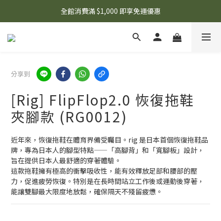
🌟 想知道現在有什麼優惠嗎？ 點擊查看最新優惠！
全館消費滿 $1,000 即享免運優惠
🌟 想知道現在有什麼優惠嗎？ 點擊查看最新優惠！
分享到
[Rig] FlipFlop2.0 恢復拖鞋
夾腳款 (RG0012)
近年來，恢復拖鞋在體育界備受矚目。rig 是日本首個恢復拖鞋品
牌，專為日本人的腳型特點——「高腳背」和「寬腳板」設計，
旨在提供日本人最舒適的穿著體驗。
這款拖鞋擁有極高的衝擊吸收性，能有效釋放足部和腰部的壓
力，促進疲勞恢復。特別是在長時間站立工作後或運動後穿著，
能讓雙腳最大限度地放鬆，確保隔天不殘留疲憊。