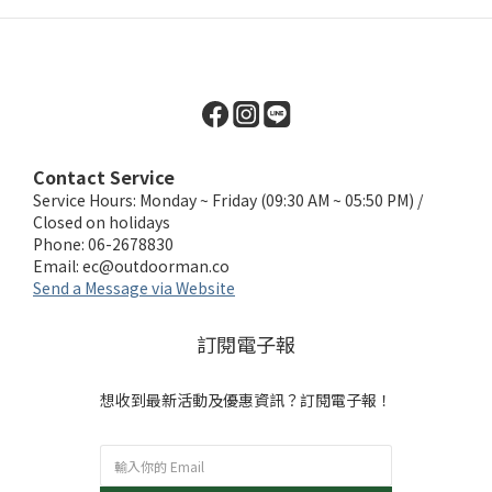
Contact Service
Service Hours: Monday ~ Friday (09:30 AM ~ 05:50 PM) /
Closed on holidays
Phone: 06-2678830
Email:
ec@outdoorman.co
Send a Message via Website
訂閱電子報
想收到最新活動及優惠資訊？訂閱電子報！