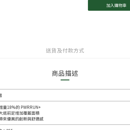
加入購物車
送貨及付款方式
商品描述
國
增量18%的 PWRRUN+
 大底前足增加覆蓋面積
 帶來優異的創新與舒適感