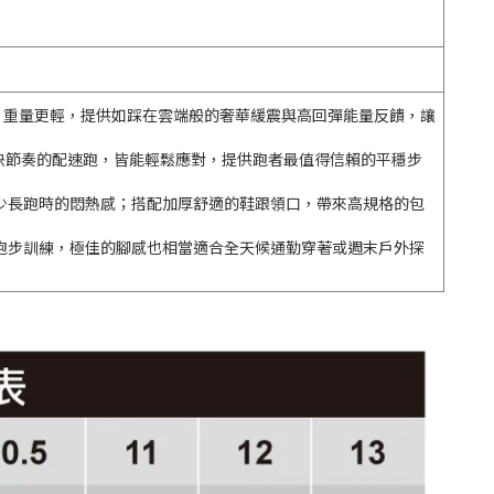
地更軟、重量更輕，提供如踩在雲端般的奢華緩震與高回彈能量反饋，讓
或是快節奏的配速跑，皆能輕鬆應對，提供跑者最值得信賴的平穩步
少長跑時的悶熱感；搭配加厚舒適的鞋跟領口，帶來高規格的包
跑步訓練，極佳的腳感也相當適合全天候通勤穿著或週末戶外探