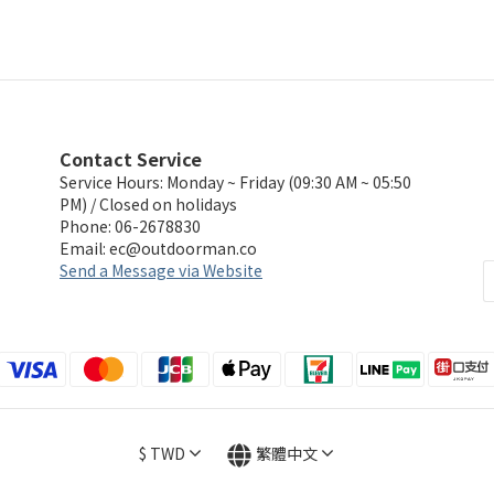
Contact Service
Service Hours: Monday ~ Friday (09:30 AM ~ 05:50
PM) / Closed on holidays
Phone: 06-2678830
Email:
ec@outdoorman.co
Send a Message via Website
$
TWD
繁體中文