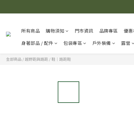
所有商品
購物須知
門市資訊
品牌專區
優惠
身著部品 / 配件
包袋專區
戶外裝備
露營
全部商品
/
越野跑與路跑
/
鞋｜路跑鞋