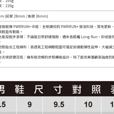
款：255g
款：220g
m (前掌 28mm / 後跟 36mm)
極致輕彈 PWRRUN+ 中底：全新調校的 PWRRUN+ 發泡科技，質
伐輕盈有動能。
全能型跑步表現：不論是日常舒緩慢跑、週末長距離 Long Run，抑
。
動態貼合工程網布：高透氣工程網眼鞋面可隨足部運動彈性延伸，大幅減
性。
全天候舒適百搭：擁有極流暢的步態轉換設計，除了能完美兼顧高強度的
。