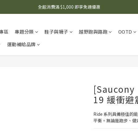
🌟 想知道現在有什麼優惠嗎？ 點擊查看最新優惠！
全館消費滿 $1,000 即享免運優惠
🌟 想知道現在有什麼優惠嗎？ 點擊查看最新優惠！
專區
專題分類
鞋子與襪子
越野跑與路跑
OOTD
運動補給品牌
[Saucon
19 緩衝
Ride 系列具備極佳
平衡。無論是跑步、健