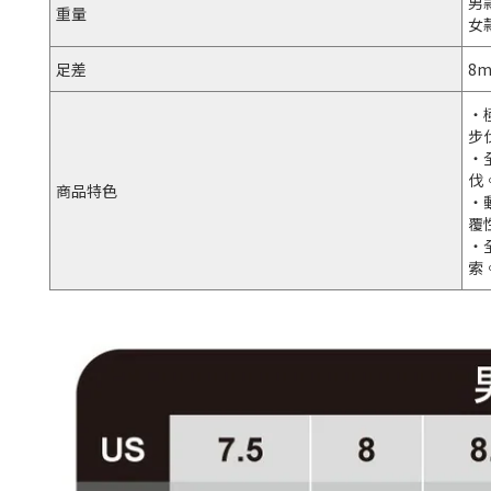
男
重量
女
足差
8m
・
步
・
伐
商品特色
・
覆
・
索