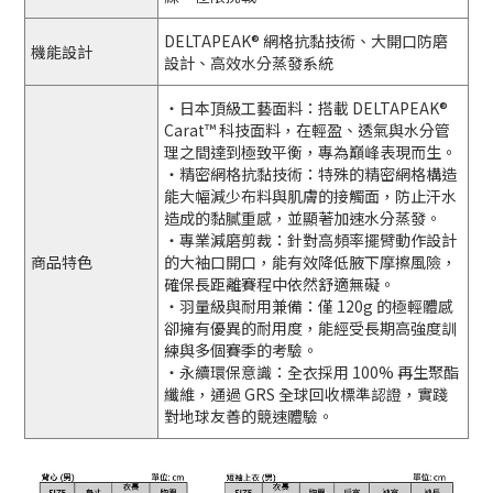
DELTAPEAK® 網格抗黏技術、大開口防磨
機能設計
設計、高效水分蒸發系統
・日本頂級工藝面料：搭載 DELTAPEAK®
Carat™ 科技面料，在輕盈、透氣與水分管
理之間達到極致平衡，專為巔峰表現而生。
・精密網格抗黏技術：特殊的精密網格構造
能大幅減少布料與肌膚的接觸面，防止汗水
造成的黏膩重感，並顯著加速水分蒸發。
・專業減磨剪裁：針對高頻率擺臂動作設計
商品特色
的大袖口開口，能有效降低腋下摩擦風險，
確保長距離賽程中依然舒適無礙。
・羽量級與耐用兼備：僅 120g 的極輕體感
卻擁有優異的耐用度，能經受長期高強度訓
練與多個賽季的考驗。
・永續環保意識：全衣採用 100% 再生聚酯
纖維，通過 GRS 全球回收標準認證，實踐
對地球友善的競速體驗。