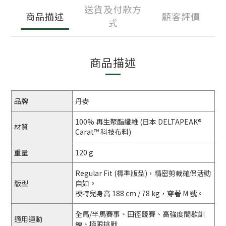
送貨及付款方
商品描述
顧客評價
式
商品描述
品牌
丹麥
100% 再生聚酯纖維 (日本 DELTAPEAK®
材質
Carat™ 科技布料)
重量
120 g
Regular Fit (標準版型)，精密剪裁確保活動
版型
自如。
模特兒身高 188 cm / 78 kg，穿著 M 號。
全馬/半馬賽事、田徑競賽、高強度間歇訓
適用運動
練、極限挑戰