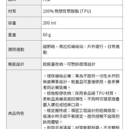
材質
100% 熱塑性聚胺酯 (TPU)
容量
200 ml
重量
60 g
越野跑、馬拉松補給站、戶外健行、日常運
適用運動
動
機能設計
超輕量收納、可懸掛提環設計
・環保補給必備：專為不提供一次性水杯的
無痕賽事設計，輕量且可重複使用，是參賽
者的必備裝備。
・極致輕便收納：採用食品級 TPU 材質，
柔軟且具備高度回彈性，不用時可隨意摺疊
塞入腰包或短褲口袋。
・穩定握持感：精密工程設計的經典版型，
商品特色
裝滿水時手感平衡穩定，提供順暢不設限的
飲用體驗。
・耐用且易清潔：材質堅韌耐磨，不含雙酚