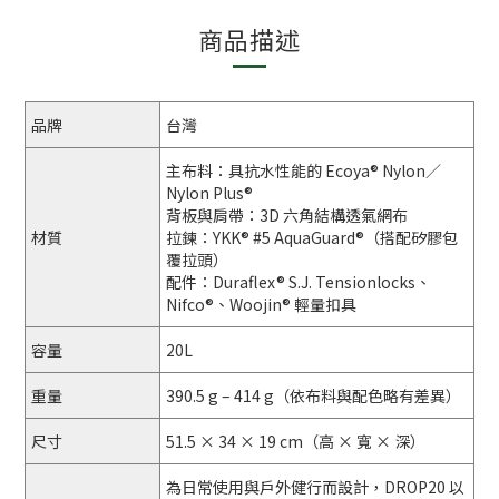
商品描述
品牌
台灣
主布料：具抗水性能的 Ecoya® Nylon／
Nylon Plus®
背板與肩帶：3D 六角結構透氣網布
材質
拉鍊：YKK® #5 AquaGuard®（搭配矽膠包
覆拉頭）
配件：Duraflex® S.J. Tensionlocks、
Nifco®、Woojin® 輕量扣具
容量
20L
重量
390.5 g – 414 g（依布料與配色略有差異）
尺寸
51.5 × 34 × 19 cm（高 × 寬 × 深）
為日常使用與戶外健行而設計，DROP20 以