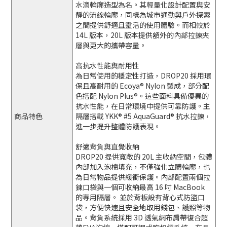
水滴輪廓造型為名。其輕量化設計配置與安
靜的流線輪廓，同樣為城市通勤與戶外探索
之間提供舒適且靈活的使用體驗。而相較於
14L 版本，20L 版本提供額外的內部拉鍊夾
層與更大的攜帶容量。
高抗水性能與耐用性
為日常使用的穩定性打造，DROP20 採用環
保且高耐用的 Ecoya® Nylon 製成，部分配
色搭配 Nylon Plus®。這些面料具備優異的
抗水性能，在日常環境中提供可靠防護。主
商品特色
隔層搭載 YKK® #5 AquaGuard® 抗水拉鍊，
進一步提升整體防護表現。
舒適背負與直覺收納
DROP20 提供寬敞的 20L 主收納空間，包體
內部加入泡棉填充，不僅強化立體輪廓，也
為日常物品提供緩衝保護。內部配置兩個拉
鍊口袋與一個可收納最高 16 吋 MacBook
的專用隔層。 並於背板設有背心式防盜口
袋，方便快速且安全地取用錢包、護照等物
品。背負系統採用 3D 透氣網布肩帶復合超