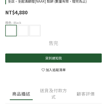
全店，全館滿額贈[NAAK] 鬆餅 (數量有限，贈完為止)
NT$4,880
顏色
: Black
售完
貨到通知我
加入追蹤清單
送貨及付款方
商品描述
顧客評價
式