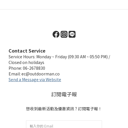
Contact Service
Service Hours: Monday ~ Friday (09:30 AM ~ 05:50 PM) /
Closed on holidays
Phone: 06-2678830
Email:
ec@outdoorman.co
Send a Message via Website
訂閱電子報
想收到最新活動及優惠資訊？訂閱電子報！