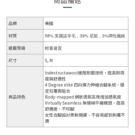
商品描述
品牌
美國
材質
58% 美麗諾羊毛，39% 尼龍，3%彈性纖維
避震等級
輕量避震
尺寸
S, M
lndestructawool進階耐磨技術，提高耐用
度與舒適性
4 Degree elite 四向彈力伸縮合腳系統，穩
定包覆與貼合
商品特色
Body-mapped 網狀透氣區塊增加透氣度
Virtually Seamless 無縫線平織襪頭，提高
舒適度、不咬腳
女性合腳設計柔軟親膚、不容易感到剌癢不
適