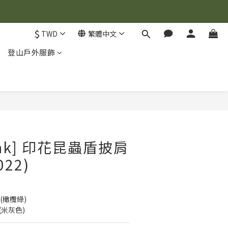
$
TWD
繁體中文
登山戶外服飾
立即購買
Peak] 印花昆蟲盾披肩
022)
N (橄欖綠)
 (米灰色)