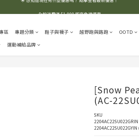
🌟 想知道現在有什麼優惠嗎？ 點擊查看最新優惠！
全館消費滿 $1,000 即享免運優惠
🌟 想知道現在有什麼優惠嗎？ 點擊查看最新優惠！
專區
專題分類
鞋子與襪子
越野跑與路跑
OOTD
運動補給品牌
[Snow 
(AC-22SU
SKU
2204AC22SU022GRI
2204AC22SU022GYIN