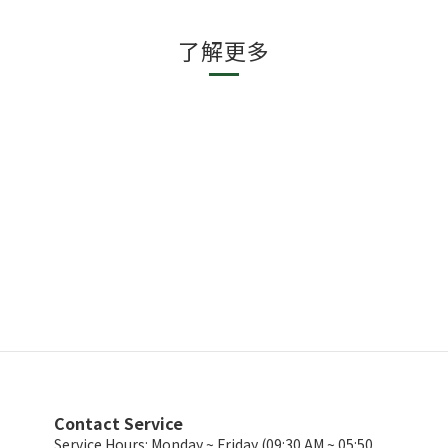
了解更多
Contact Service
Service Hours: Monday ~ Friday (09:30 AM ~ 05:50