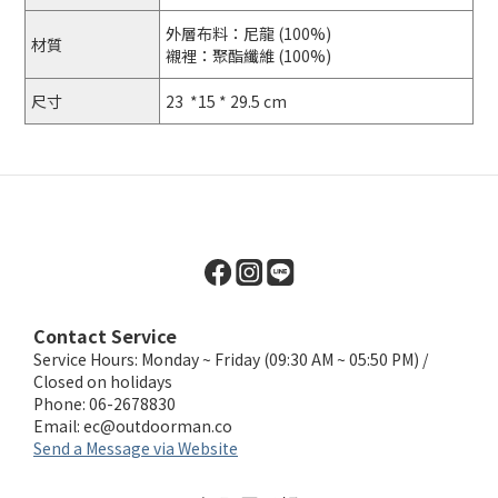
外層布料：尼龍 (100%)
材質
襯裡：聚酯纖維 (100%)
尺寸
23 *15 * 29.5 cm
Contact Service
Service Hours: Monday ~ Friday (09:30 AM ~ 05:50 PM) /
Closed on holidays
Phone: 06-2678830
Email:
ec@outdoorman.co
Send a Message via Website