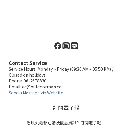
Contact Service
Service Hours: Monday ~ Friday (09:30 AM ~ 05:50 PM) /
Closed on holidays
Phone: 06-2678830
Email:
ec@outdoorman.co
Send a Message via Website
訂閱電子報
想收到最新活動及優惠資訊？訂閱電子報！