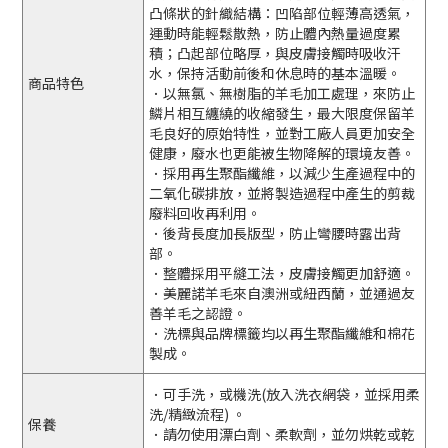
凸條狀的針織結構：凹陷部位輕薄高透氣，
運動時能輕鬆散熱，防止體內熱量過度累
積；凸起部位略厚，與皮膚接觸時吸收汗
水，保持活動前後和休息時的基本溫暖。
商品特色
．以無氯、無樹脂的羊毛加工處理，來防止
鱗片相互纏繞的收縮發生，最大限度保留羊
毛良好的原始特性，並對工廠人員更加安全
健康，廢水也更能被生物降解的環境友善。
．採用再生聚酯纖維，以減少生產過程中的
二氧化碳排放，並將製造過程中產生的剪裁
廢料回收再利用。
．後背長度加長版型，防止彎腰時露出背
部。
．整體採用平縫工法，皮膚接觸更加舒適。
．美麗諾羊毛來自澳洲或紐西蘭，並通過友
善羊毛之認證。
．洗標與品牌標籤均以再生聚酯纖維和棉花
製成。
．可手洗，或機洗(放入洗衣網袋，並採用柔
洗/精緻流程) 。
保養
．請勿使用漂白劑、柔軟劑，並勿烘乾或乾