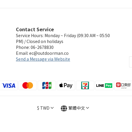
Contact Service
Service Hours: Monday ~ Friday (09:30 AM ~ 05:50
PM) / Closed on holidays
Phone: 06-2678830
Email:
ec@outdoorman.co
Send a Message via Website
$
TWD
繁體中文