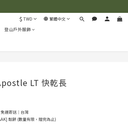
$
TWD
繁體中文
登山戶外服飾
立即購買
 Apostle LT 快乾長
0 免運寄送｜台灣
AK] 鬆餅 (數量有限，贈完為止)