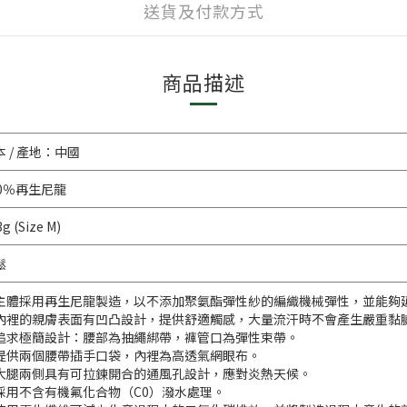
送貨及付款方式
商品描述
本 / 產地：中國
00％再生尼龍
g (Size M)
鬆
主體採用再生尼龍製造，以不添加聚氨酯彈性紗的編織機械彈性，並能夠
內裡的親膚表面有凹凸設計，提供舒適觸感，大量流汗時不會產生嚴重黏
追求極簡設計：腰部為抽繩綁帶，褲管口為彈性束帶。
提供兩個腰帶插手口袋，內裡為高透氣網眼布。
大腿兩側具有可拉鍊開合的通風孔設計，應對炎熱天候。
採用不含有機氟化合物（C0）潑水處理。