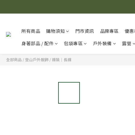
所有商品
購物須知
門市資訊
品牌專區
優惠
身著部品 / 配件
包袋專區
戶外裝備
露營
全部商品
/
登山戶外服飾
/
褲裝｜長褲