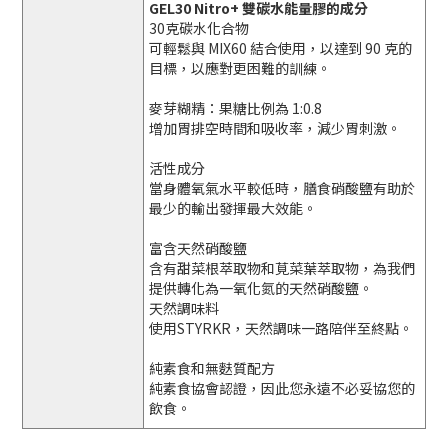
GEL30 Nitro+ 雙碳水能量膠的成分
30克碳水化合物
可輕鬆與 MIX60 結合使用，以達到 90 克的
目標，以應對更困難的訓練。
麥芽糊精：果糖比例為 1:0.8
增加胃排空時間和吸收率，減少胃刺激。
活性成分
當身體氧氣水平較低時，膳食硝酸鹽有助於
最少的輸出發揮最大效能。
富含天然硝酸鹽
含有甜菜根萃取物和莧菜葉萃取物，為我們
提供轉化為一氧化氮的天然硝酸鹽。
天然調味料
使用STYRKR，天然調味一路陪伴至終點。
純素食和無麩質配方
純素食協會認證，因此您永遠不必妥協您的
飲食。