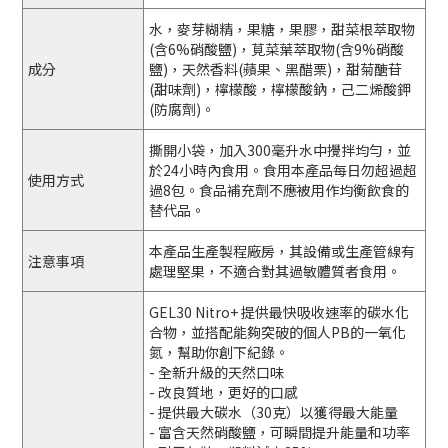
水，麥芽糊精，果糖，果膠，甜菜根萃取物
(含6%硝酸鹽)，莧菜葉萃取物(含9%硝酸
成分
鹽)，天然香料(蘋果、黑醋栗)，甜菊醣苷
(甜味劑)，檸檬酸，檸檬酸鈉，己二烯酸鉀
(防腐劑)。
撕開小袋，加入300毫升水中攪拌均勻，並
於24小時內食用。食用本產品每日勿超過超
使用方式
過8包。食品補充劑不應被用作均衡飲食的
替代品。
本產品生產製程廠房，其設備或生產管線有
注意事項
處理堅果，不適合對其過敏體質者食用。
GEL30 Nitro+ 提供最快吸收速率的碳水化
合物，並搭配能夠突破的個人PB的一氧化
氮，幫助你創下紀錄。
- 全新升級的天然口味
- 改良質地，更好的口感
- 提供最大碳水（30克）以獲得最大能量
- 富含天然硝酸鹽，可瞬間提升能量和功率