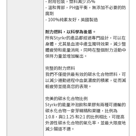
- 耐用包裝，塑料減少35%
- 溫和胃部，PH值平衡，無添加不必要的防
腐劑
- 100%純素友好，英國製造
耐力燃料，以科學為後盾。
所有Styrkr的產品都經過專門設計，可以在
身體，尤其是血液中產生獨特效果，減少整
體疲勞和能量消耗，同時在整個耐力活動中
保持力量並增加輸出。
完整的耐力燃料
我們不僅提供最有效的碳水化合物燃料，可
以減少運動過程中血氨濃度的積累，從而減
輕疲勞並提高您的表現。
完美的碳水化合物比例
Styrkr的能量沖泡飲和果膠有兩種可運輸的
碳水化合物－麥芽糊精和果糖，比例為
1:0.8，與1:1.25 和2:1 的比例相比，可提高
外源性碳水化合物的氧化率，並最大限度地
減少腸道不適。