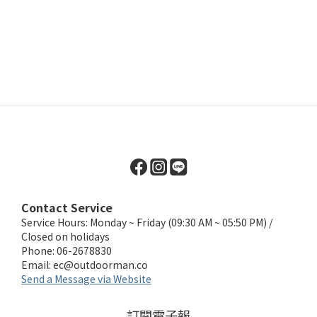
Contact Service
Service Hours: Monday ~ Friday (09:30 AM ~ 05:50 PM) /
Closed on holidays
Phone: 06-2678830
Email:
ec@outdoorman.co
Send a Message via Website
訂閱電子報