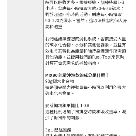
時可以吸收更多。根據經驗，訓練持續1-3
小時，您應每小時攝取大約30-60克碳水；
對於超過四小時的活動，則應每小時攝取
90-120克碳水。當然，這取決於您的個人身
高和體重。
我們建議訓練您的消化系統，習慣接受大量
的碳水化合物、水分和其他營養素，並且有
效地將其轉化為能量和維持身體運作所需的
其他功能，並使用我們的Fuel-Tool來幫助
計算符合您需求的補給指南。
MIX90 能量沖泡飲的成分是什麼？
90g碳水化合物
這是頂尖耐力運動員每小時可以利用的最大
碳水化合物量。
麥芽糊精和果糖比 1:0.8
這種比例增加了胃排空時間和吸收速率，減
少了對胃部的刺激。
3gL-麩醯氨酸
減少血液中氨的積聚，有助於預防疲勞。