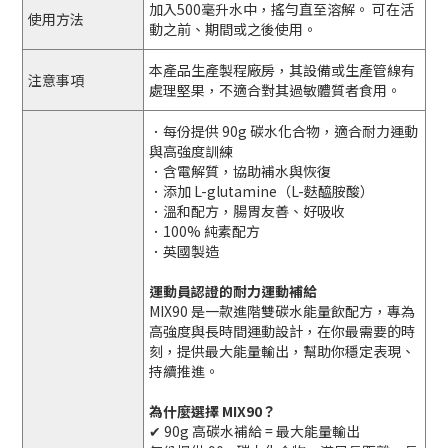
加入500毫升水中，搖勻直至溶解。 可在活
使用方法
動之前、期間或之後使用。
本產品生產製程廠房，其設備或生產管線有
注意事項
處理堅果，不適合對其過敏體質者食用。
．每份提供 90g 碳水化合物，適合耐力運動
與高強度訓練
．含電解質，協助補水與恢復
．添加 L-glutamine（L-麩醯胺酸）
．溫和配方，腸胃友善、好吸收
．100% 純素配方
．英國製造
運動員認證的耐力運動補給
MIX90 是一款進階雙碳水能量飲配方，專為
高強度與長時間運動設計，在你最需要的時
刻，提供最大能量輸出，幫助你穩定表現、
持續推進。
為什麼選擇 MIX90？
✔ 90g 高碳水補給 = 最大能量輸出