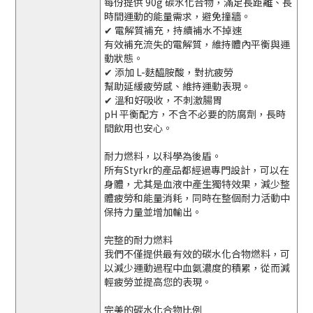
每份提供 90g 碳水化合物，滿足長距離、長
時間運動的能量需求，避免撞牆。
✔ 電解質補充，持續補水不掉速
有效補充流失的電解質，維持體內平衡與運
動狀態。
✔ 添加 L-麩醯胺酸，對抗疲勞
幫助延緩疲勞感、維持運動表現。
✔ 溫和好吸收，不刺激腸胃
pH 平衡配方，不含不必要的防腐劑，長時
間飲用也安心。
耐力燃料，以科學為後盾。
所有Styrkr的產品都經過專門設計，可以在
身體，尤其是血液中產生獨特效果，減少整
體疲勞和能量消耗，同時在整個耐力活動中
保持力量並增加輸出。
完整的耐力燃料
我們不僅提供最有效的碳水化合物燃料，可
以減少運動過程中血氨濃度的積累，從而減
輕疲勞並提高您的表現。
完美的碳水化合物比例