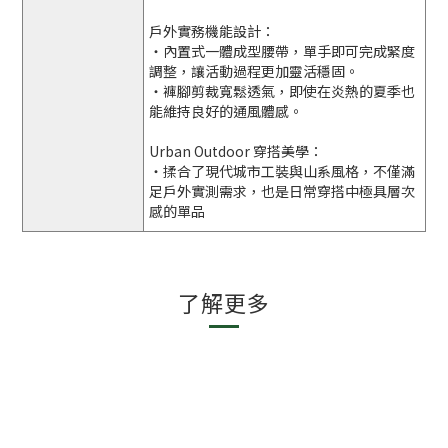
戶外實務機能設計：
・內置式一體成型腰帶，單手即可完成緊度
調整，讓活動過程更加靈活穩固。
・褲腳剪裁寬鬆透氣，即使在炎熱的夏季也
能維持良好的通風體感。
Urban Outdoor 穿搭美學：
・揉合了現代城市工裝與山系風格，不僅滿
足戶外實測需求，也是日常穿搭中極具層次
感的單品
了解更多