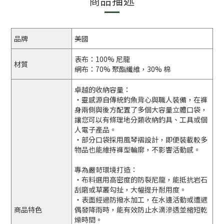
商品描述
品牌
美國
表布：100% 尼龍
材質
網布：70% 聚酯纖維，30% 棉
卓越的收納容量：
・靈感源自傳統釣魚背心與職人裝備，在褲
身兩側與後方配置了多個大容量立體口袋，
讓您可以有條理地分類收納釣具、工具或個
人電子產品。
・部分口袋採用風琴褶設計，即便裝載較多
物品也能維持褲型輪廓，不影響活動感。
專為嚴苛環境打造：
・布料選用高密度的防裂尼龍，能抵抗岩石
刮磨或草叢勾扯，大幅提升耐用度。
・表面經過防撥水加工，在水邊活動或遭遇
商品特色
偶發降雨時，能有效防止水滴滲透並縮短乾
燥時間。