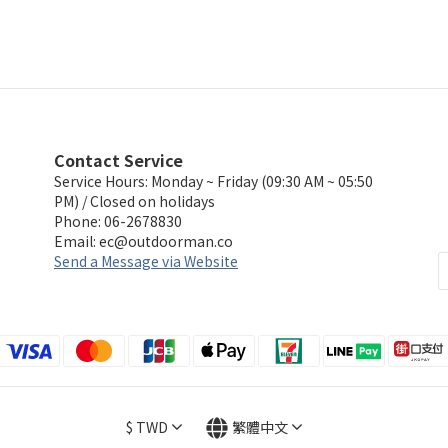
Contact Service
Service Hours: Monday ~ Friday (09:30 AM ~ 05:50
PM) / Closed on holidays
Phone: 06-2678830
Email:
ec@outdoorman.co
Send a Message via Website
$
TWD
繁體中文