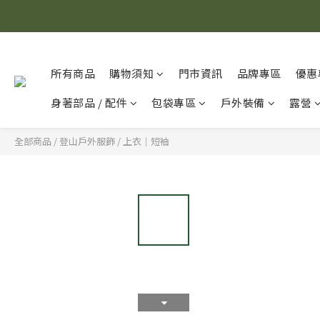
所有商品
購物須知
門市資訊
品牌專區
優惠
身著部品 / 配件
包袋專區
戶外裝備
露營
全部商品
/
登山戶外服飾
/
上衣｜短袖