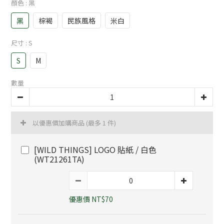
顏色
: 黑
黑
棕褐
民族風格
米白
尺寸
: S
S
M
數量
以優惠價加購商品
(最多 1 件)
[WILD THINGS] LOGO 貼紙 / 白色
(WT21261TA)
優惠價 NT$70