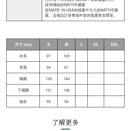
採用傳統的NATIVE圖案
從MADE IN USA的檔案中引入的NATIVE圖
案。這個設計使整個外套的氛圍更加豐富。
尺寸 (cm)
S
M
L
XL
XXL
衣長
97
100
肩寬
59
61
胸圍
135
140
下擺圍
131
136
袖長
53
54
了解更多