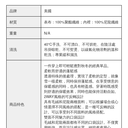
品牌
美國
材質
表布：100%聚酯纖維；內裡：100%尼龍纖維
重量
N/A
40℃手洗、不可漂白、不可烘乾、在陰涼處
清洗
吊掛晾乾、不可熨燙、以碳氫化物溶劑的溫和
乾洗；專業緩和濕洗
一件穿上即可輕鬆應對秋冬的經典單品。
柔軟而舒適的蓬鬆感
透過特殊的後處理，實現了柔軟的定型，就像
雪一樣柔軟，同時保持蓬鬆感。在享受愜意的
保暖感的同時，也具有輕盈感。穿著時既感受
到舒適的保暖效果，同時也能保持活動自如。
2WAY風格的可反轉設計
具有毛絨和尼龍兩種面料，可以根據場合或心
商品特色
情選擇不同風格的搭配，是一種可反轉的設
計。可以享受到不同面料的風格搭配。
雙面不同魅力的口袋設計
毛絨和尼龍兩面都有不同的口袋設計。不僅實
用性強，而且設計感出眾，細節處處用心。