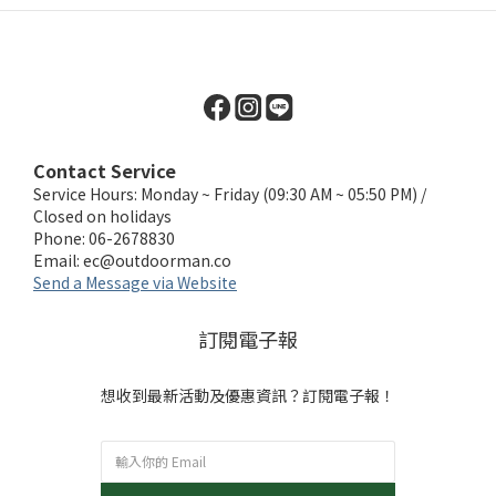
Contact Service
Service Hours: Monday ~ Friday (09:30 AM ~ 05:50 PM) /
Closed on holidays
Phone: 06-2678830
Email:
ec@outdoorman.co
Send a Message via Website
訂閱電子報
想收到最新活動及優惠資訊？訂閱電子報！