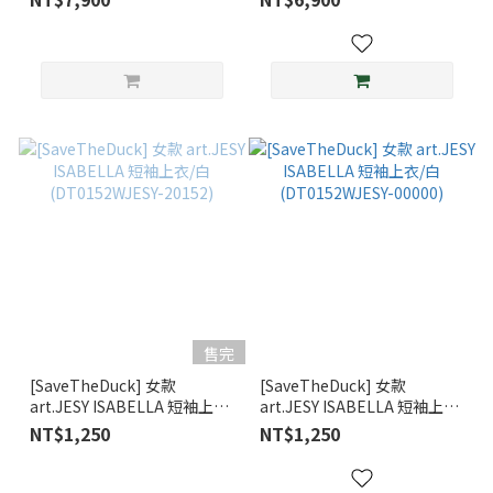
(D33620WMARC201391)
售完
[SaveTheDuck] 女款
[SaveTheDuck] 女款
art.JESY ISABELLA 短袖上衣/
art.JESY ISABELLA 短袖上衣/
白(DT0152WJESY-20152)
白(DT0152WJESY-00000)
NT$1,250
NT$1,250